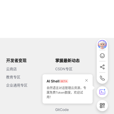
开发者变现
掌握最新动态
云商店
CSDN专区
教育专区
知乎
AI Shell
企业通用专区
开源中国
自然语言对话管理云资源，专
属免费Token额度，欢迎试
51CTO
用！
今日头条
GitCode