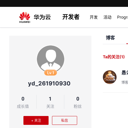
开发者
开发
活动
Prog
博客
Ta的关注
(1)
愚
Lv.1
yd_261910930
博
0
1
0
成长值
关注
粉丝
+ 关注
私信