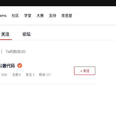
rams
社区
学堂
大赛
支持
茶思屋
关注
论坛
|
Ta的粉丝
(
0
)
公搬代码
+ 关注
客
3541
主题
0
关注
2
粉丝
117