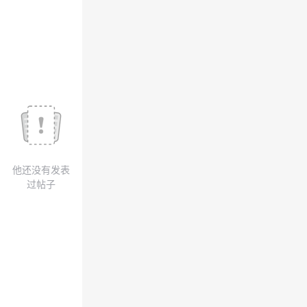
议
注
验
收
藏
他还没有发表
过帖子