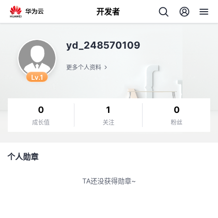
开发者
返
yd_248570109
回
更多个人资料
Lv.1
0
1
0
个
成长值
关注
粉丝
我
人
个人勋章
我
的
主
TA还没获得勋章~
我
的
开
页
我
的
开
发