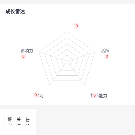
的
Programs
发
者
成长雷达
支
者
我
0
持
学
的
我
我
堂
博
的
我
0
0
的
我
客
论
的
我
我
技
的
坛
圈
的
我
的
我
0
0
术
云
子
直
的
我
课
的
我
支
声
播
活
的
程
认
的
我
博
关
粉
客
注
丝
持
建
动
关
证
实
的