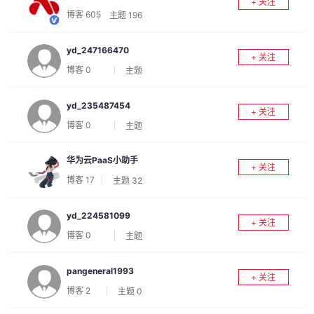
+ 关注
我
注
的
开
博客
605
主题
196
的
Programs
发
yd_247166470
+ 关注
博客
0
主题
支
者
yd_235487454
+ 关注
持
学
博客
0
主题
我
堂
华为云PaaS小助手
+ 关注
博客
17
主题
32
的
我
我
yd_224581099
技
的
的
我
+ 关注
博客
0
主题
术
云
课
的
我
pangeneral1993
+ 关注
支
声
程
认
的
我
博客
2
主题
0