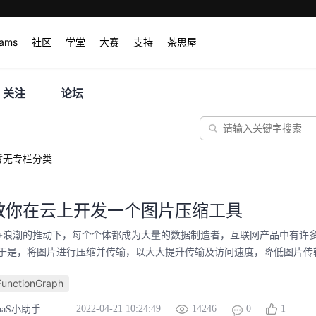
rams
社区
学堂
大赛
支持
茶思屋
关注
论坛
暂无专栏分类
教你在云上开发一个图片压缩工具
+浪潮的推动下，每个个体都成为大量的数据制造者，互联网产品中有许
于是，将图片进行压缩并传输，以大大提升传输及访问速度，降低图片传输和
nctionGraph
2022-04-21 10:24:49
14246
0
1
aaS小助手