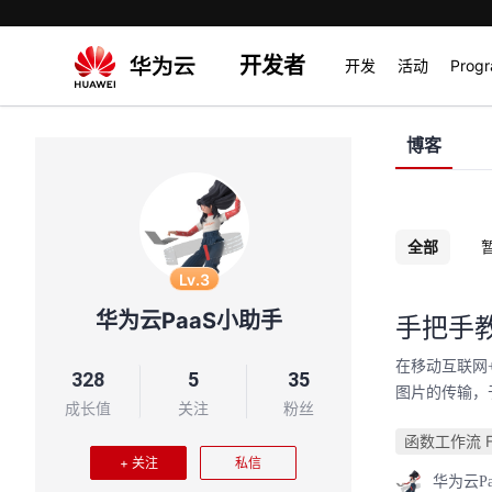
开发者
开发
活动
Prog
博客
全部
Lv.3
华为云PaaS小助手
手把手
在移动互联网
328
5
35
图片的传输，
成长值
关注
粉丝
函数工作流 Fu
+ 关注
私信
华为云P