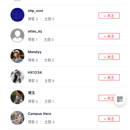
持
建
证
实
的
xhp_xssl
+ 关注
议
验
收
博客
3
主题
0
藏
atlas_lxj
+ 关注
博客
1
主题
0
Mandyy
+ 关注
博客
6
主题
0
HX1234
+ 关注
博客
0
主题
8
埼玉
+ 关注
博客
0
主题
1
Campus Hero
+ 关注
博客
0
主题
3
退
出