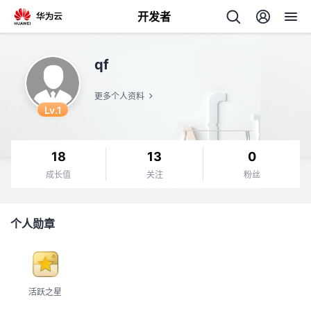
开发者
返
qf
回
更多个人资料
Lv.1
18
13
0
个
成长值
关注
粉丝
我
人
个人勋章
的
主
开
页
活跃之星
发