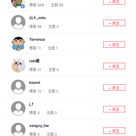
+ 关注
博客
948
主题
69
我
注
的
开
山人_mhc
的
Programs
发
+ 关注
博客
68
主题
0
支
者
Torrenza
+ 关注
博客
11
主题
1
持
学
rain酱
我
堂
+ 关注
博客
31
主题
0
的
我
我
kourei
+ 关注
博客
15
主题
0
技
的
的
我
j_f
术
云
+ 关注
课
的
我
博客
4
主题
0
支
声
程
认
的
我
zengzy_hw
+ 关注
博客
0
主题
0