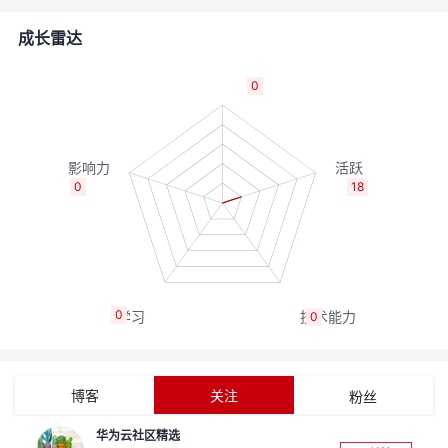
者
成长雷达
我
0
的
我
博
的
我
0
18
客
论
的
我
坛
圈
的
我
0
0
子
直
的
我
我
播
活
的
博客
关注
粉丝
我
动
关
的
华为云社区精选