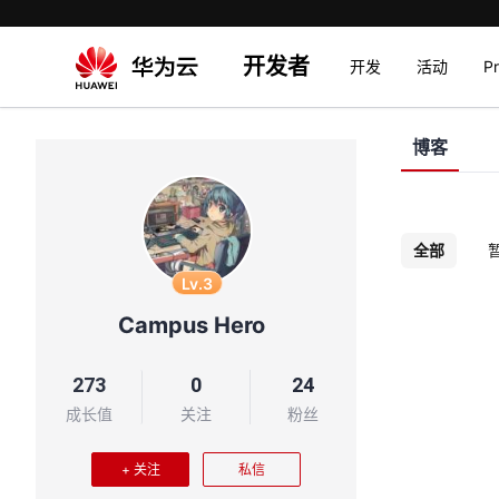
开发者
开发
活动
P
博客
全部
Lv.3
Campus Hero
273
0
24
成长值
关注
粉丝
+ 关注
私信