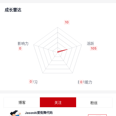
者
成长雷达
我
10
的
我
博
的
我
0
105
客
论
的
我
坛
圈
的
我
0
0
子
直
的
我
我
播
活
的
博客
关注
粉丝
我
动
关
的
JasonAI爱街舞代码