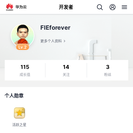
开发者
返
FIEforever
回
更多个人资料
Lv.2
115
14
3
个
成长值
关注
粉丝
我
人
个人勋章
的
主
开
页
活跃之星
发