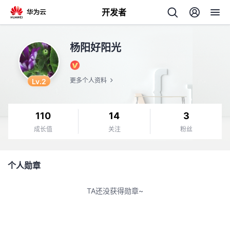
开发者
返
杨阳好阳光
回
Lv.2
更多个人资料
110
14
3
个
成长值
关注
粉丝
我
人
个人勋章
的
主
TA还没获得勋章~
开
页
发