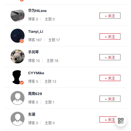
持
建
证
实
的
华为HiLens
+ 关注
议
验
收
博客
0
主题
0
藏
Tianyi_Li
+ 关注
博客
167
主题
17
手风琴
+ 关注
博客
10
主题
18
CYYMike
+ 关注
博客
5
主题
13
周周629
+ 关注
博客
0
主题
1
东湖
+ 关注
博客
0
主题
0