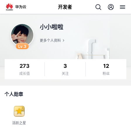
开发者
返
小小啦啦
回
更多个人资料
Lv.3
273
3
12
个
成长值
关注
粉丝
我
人
个人勋章
的
主
开
页
活跃之星
发