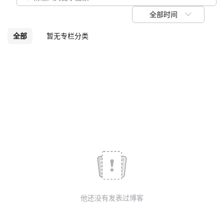
我
注
的
开
全部时间
的
Programs
发
全部
暂无专栏分类
支
者
持
学
我
堂
的
我
我
技
的
的
我
术
云
课
的
我
他还没有发表过博客
支
声
程
认
的
我