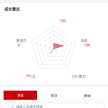
者
成长雷达
我
120
的
我
博
的
我
0
138
客
论
的
我
坛
圈
的
我
15
0
子
直
的
我
我
播
活
的
博客
关注
粉丝
我
动
关
的