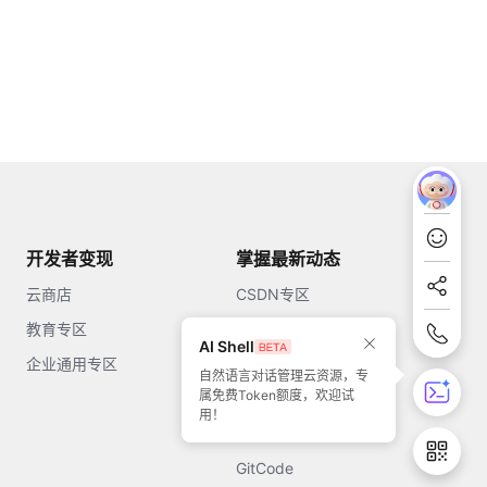
开发者变现
掌握最新动态
云商店
CSDN专区
教育专区
知乎
AI Shell
企业通用专区
开源中国
自然语言对话管理云资源，专
属免费Token额度，欢迎试
51CTO
用！
今日头条
GitCode