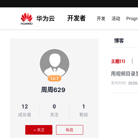
开发者
开发
活动
Prog
博客
|
主题
(1)
用视频目录
Lv.1
发布时间
2020/
周周629
12
0
1
成长值
关注
粉丝
+ 关注
私信