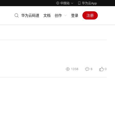
中国站
华为云App
华为云码道
文档
创作
登录
注册
1358
8
0