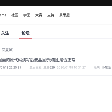
rams
社区
学堂
大赛
支持
茶思屋
关注
论坛
回复
(6)
里面的原代码烧写后液晶显示如图,是否正常
01/18 22:25:31
最后回复
周周629
2020/01/19 10:31:27
版块
小熊派