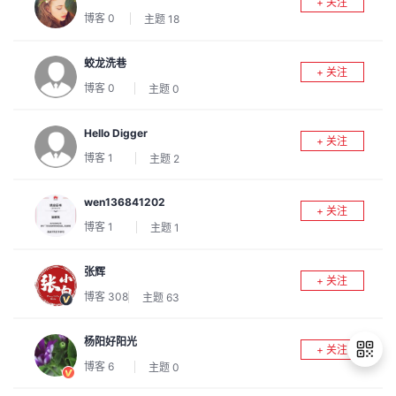
+ 关注
我
注
的
开
博客
0
主题
18
的
Programs
发
蛟龙洗巷
+ 关注
博客
0
主题
0
支
者
Hello Digger
+ 关注
持
学
博客
1
主题
2
我
堂
wen136841202
+ 关注
博客
1
主题
1
的
我
我
张辉
技
的
的
我
+ 关注
博客
308
主题
63
术
云
课
的
我
杨阳好阳光
+ 关注
支
声
程
认
的
我
博客
6
主题
0