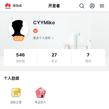
开发者
返
CYYMike
回
Lv.3
更多个人资料
546
27
7
个
成长值
关注
粉丝
我
人
个人勋章
的
主
开
页
活跃之星
考证狂人
发