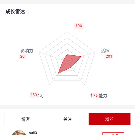
者
成长雷达
我
100
的
我
博
的
我
20
201
客
论
的
我
坛
圈
的
我
150
75
子
直
的
我
我
播
活
的
博客
关注
粉丝
我
动
关
的
null3