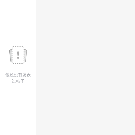
议
注
验
收
藏
他还没有发表
过帖子