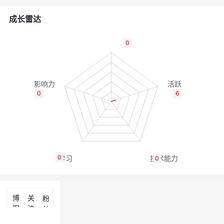
的
Programs
发
者
成长雷达
支
者
我
0
持
学
的
我
我
堂
博
的
我
0
6
的
我
客
论
的
我
我
技
的
坛
圈
的
我
的
我
0
0
术
云
子
直
的
我
课
的
我
支
声
播
活
的
程
认
的
我
博
关
粉
客
注
丝
持
建
动
关
证
实
的