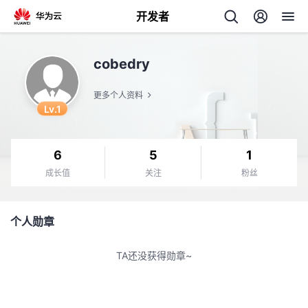
开发者
返
cobedry
回
更多个人资料
Lv.1
6
5
1
个
成长值
关注
粉丝
我
人
个人勋章
我
的
主
TA还没获得勋章~
我
的
开
页
我
的
开
发