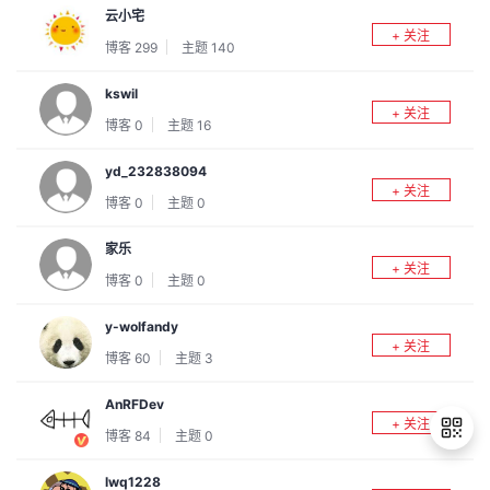
云小宅
+ 关注
博客
299
主题
140
kswil
+ 关注
博客
0
主题
16
yd_232838094
+ 关注
博客
0
主题
0
家乐
+ 关注
博客
0
主题
0
y-wolfandy
+ 关注
博客
60
主题
3
AnRFDev
+ 关注
博客
84
主题
0
lwq1228