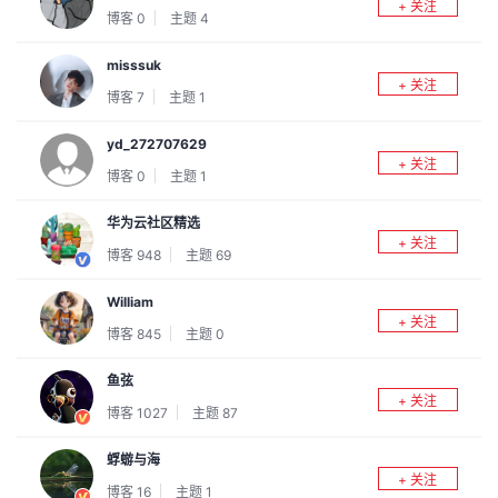
+ 关注
博客
0
主题
4
我
注
的
开
misssuk
的
Programs
发
+ 关注
博客
7
主题
1
支
者
yd_272707629
+ 关注
博客
0
主题
1
持
学
华为云社区精选
我
堂
+ 关注
博客
948
主题
69
的
我
我
William
+ 关注
博客
845
主题
0
技
的
的
我
鱼弦
术
云
+ 关注
课
的
我
博客
1027
主题
87
支
声
程
认
的
我
蜉蝣与海
+ 关注
博客
16
主题
1