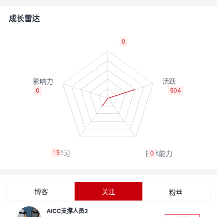
者
成长雷达
我
0
的
我
博
的
我
0
504
客
论
的
我
坛
圈
的
我
15
0
子
直
的
我
我
播
活
的
博客
关注
粉丝
我
动
关
的
AICC支撑人员2