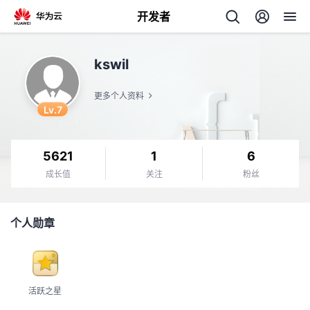
开发者
返
kswil
回
更多个人资料
Lv.7
5621
1
6
个
成长值
关注
粉丝
我
人
个人勋章
我
的
主
我
的
开
页
活跃之星
我
的
开
发