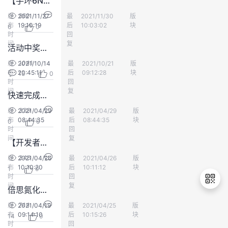
【手环6NFC】上周四有补货吗？
960
发
2021/11/27
最
丧心病狂的雷克斯大人
2021/11/30
版
会员中心
布
19:10:19
后
10:03:02
块
6
0
时
回
间
复
活动中奖了！
1041
发
2021/10/14
最
猎心者
2021/10/21
版
会员中心
布
20:45:11
后
09:12:28
块
15
0
时
回
间
复
快速完成任务 【2】
339
发
2021/04/29
最
kswil
2021/04/29
版
会员中心
布
08:44:35
后
08:44:35
块
0
0
时
回
间
复
【开发者大会】直播影响性能？？
346
发
2021/04/26
最
kswil
2021/04/26
版
会员中心
布
10:10:20
后
10:11:12
块
1
0
时
回
间
复
倍思氮化镓充电器不上架了吗？
744
发
2021/04/19
最
记忆是座荒岛
2021/04/25
版
会员中心
布
09:14:10
后
10:15:26
块
14
0
退
时
回