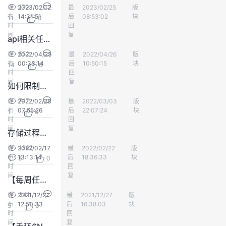
170
发
2023/02/12
最
一缕阳光_666
2023/02/25
版
会员中心
议
注
验
收
布
14:31:51
后
08:53:02
块
11
0
时
回
间
藏
复
api相关任务又上线了
552
发
2022/04/25
最
z zhang
2022/04/26
版
会员中心
布
00:33:14
后
10:50:15
块
14
0
时
回
间
复
如何限制数据库的危险操作
747
发
2022/02/28
最
xxll
2022/03/03
版
数据库
布
07:55:26
后
22:07:24
块
1
0
时
回
间
复
存储过程执行过程
1362
发
2022/02/17
最
kswil
2022/02/22
版
数据库
布
13:13:14
后
18:36:33
块
3
0
时
回
间
复
【每周任务码豆急剧减少】
341
发
2021/12/27
最
vv v
2021/12/27
版
会员中心
布
12:50:33
后
16:38:03
块
5
0
时
回
间
复