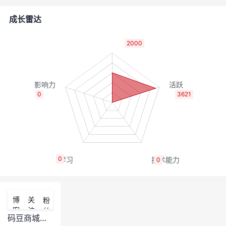
的
Programs
发
者
成长雷达
支
者
我
2000
持
学
的
我
我
堂
博
的
我
0
3621
的
我
客
论
的
我
我
技
的
坛
圈
的
我
的
我
0
0
术
云
子
直
的
我
课
的
我
支
声
播
活
的
程
认
的
我
博
关
粉
客
注
丝
持
建
动
关
证
实
的
码豆商城还搞吗？