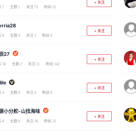
+ 关注
客
7
主题
1
关注
73
粉丝
52
rria28
+ 关注
客
0
主题
0
关注
2
粉丝
0
辰27
+ 关注
客
58
主题
2
关注
11
粉丝
142
lile
+ 关注
客
4
主题
0
关注
4
粉丝
0
源小分舵-山找海味
+ 关注
客
8
主题
0
关注
16
粉丝
25