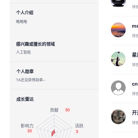
博
个人介绍
略略略
me
博
感兴趣或擅长的领域
人工智能
星
博
个人勋章
TA还没获得勋章~
cn
博
成长雷达
50
开
博
20
3