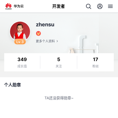
开发者
返
zhensu
回
Lv.3
更多个人资料
349
5
17
个
成长值
关注
粉丝
我
人
个人勋章
的
主
TA还没获得勋章~
开
页
发