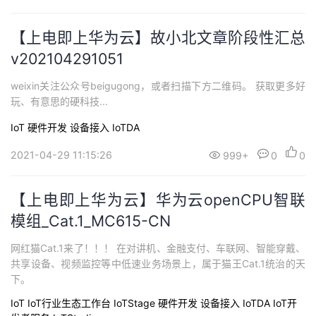
【上电即上华为云】故小北文章阶段性汇总
v202104291051
weixin关注公众号beigugong，或者扫描下方二维码。 获取更多好
玩、有意思的硬科技...
IoT
硬件开发
设备接入 IoTDA
2021-04-29 11:15:26
999+
0
0
【上电即上华为云】华为云openCPU智联
模组_Cat.1_MC615-CN
网红猫Cat.1来了！！！ 在对讲机、金融支付、车联网、智能穿戴、
共享设备、视频监控等中低速业务场景上，属于猫王Cat.1统治的天
下。
IoT
IoT行业生态工作台 IoTStage
硬件开发
设备接入 IoTDA
IoT开