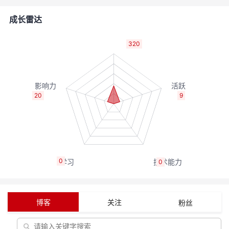
者
成长雷达
我
320
的
我
博
的
我
20
9
客
论
的
我
坛
圈
的
我
0
0
子
直
的
我
我
播
活
的
博客
关注
粉丝
我
动
关
的