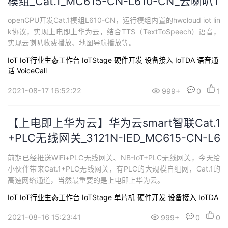
模组_Cat.1_MC615-CN-L610-CN_云喇叭T
TS语音
openCPU开发Cat.1模组L610-CN，运行模组内置的hwcloud iot lin
k协议，实现上电即上华为云，结合TTS（TextToSpeech）语音，
实现云喇叭收费播放、地图导航播放等。
IoT
IoT行业生态工作台 IoTStage
硬件开发
设备接入 IoTDA
语音通
话 VoiceCall
2021-08-17 16:52:22
999+
0
1
【上电即上华为云】华为云smart智联Cat.1
+PLC无线网关_3121N-IED_MC615-CN-L6
10-CN
前期已经推送WiFi+PLC无线网关、NB-IoT+PLC无线网关，今天给
小伙伴带来Cat.1+PLC无线网关，有PLC的大规模自组网，Cat.1的
高速网络通道，当然最重要的是上电即上华为云。
IoT
IoT行业生态工作台 IoTStage
单片机
硬件开发
设备接入 IoTDA
2021-08-16 15:23:41
999+
0
0