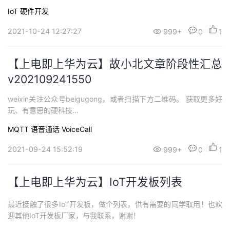
持
建
证
实
的
IoT
硬件开发
议
验
收
2021-10-24 12:27:27
999+
0
1
藏
【上电即上华为云】故小北文章阶段性汇总
v202109241550
weixin关注公众号beigugong，或者扫描下方二维码。 获取更多好
玩、有意思的硬科技...
MQTT
语音通话 VoiceCall
2021-09-24 15:52:19
999+
0
1
【上电即上华为云】IoT开发板列表
最近接触了很多IoT开发板，做个列表，供有需要的同学取用！也欢
迎其他IoT开发板厂家，与我联系，谢谢！