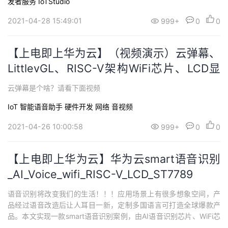
发者服务 IoTStudio
2021-04-28 15:49:01
999+
0
0
【上电即上华为云】（视频演示）云弹幕、
LittlevGL、RISC-V架构WiFi芯片、LCD显
示屏
云弹幕是个啥？请看下面视频
IoT
智能语音助手
硬件开发
网络
音视频
2021-04-26 10:00:58
999+
0
0
【上电即上华为云】华为云smart语音识别
_AI_Voice_wifi_RISC-V_LCD_ST7789
语音识别将改变我们的生活！！！应用场景上有很多想象空间，产
品经过语音改造后让人耳目一新，定制多国语言可打造全球爆款产
品。本文实现一款smart语音识别案例，由AI语音识别芯片、WiFi芯
片(RISC-V，含蓝牙)、LCD显示屏构成，当然更重要的是上电即上