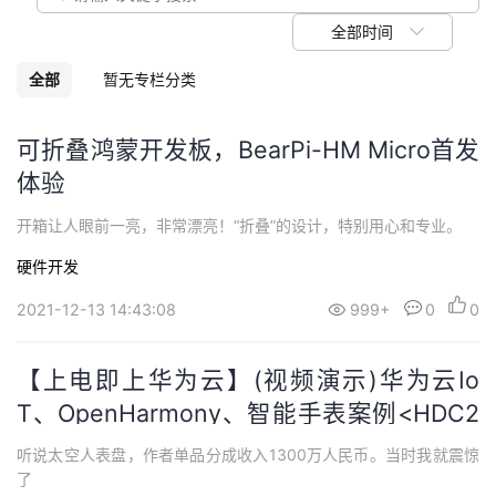
我
注
的
开
全部时间
的
Programs
发
全部
暂无专栏分类
支
者
可折叠鸿蒙开发板，BearPi-HM Micro首发
体验
持
学
开箱让人眼前一亮，非常漂亮！“折叠”的设计，特别用心和专业。
我
堂
硬件开发
的
我
我
2021-12-13 14:43:08
999+
0
0
技
的
的
我
【上电即上华为云】(视频演示)华为云Io
术
云
课
的
我
T、OpenHarmony、智能手表案例<HDC2
021>
支
声
听说太空人表盘，作者单品分成收入1300万人民币。当时我就震惊
程
认
的
我
了