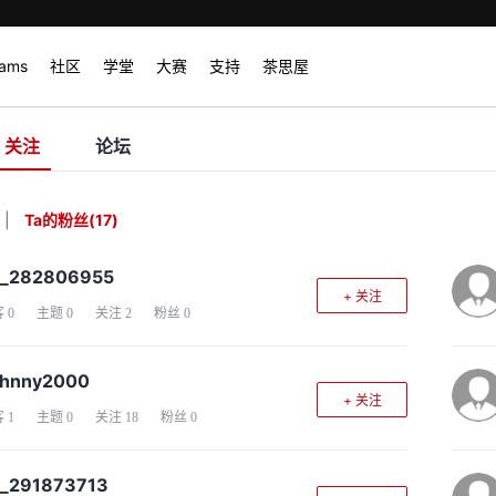
rams
社区
学堂
大赛
支持
茶思屋
关注
论坛
|
Ta的粉丝
(
17
)
d_282806955
+ 关注
客
0
主题
0
关注
2
粉丝
0
ohnny2000
+ 关注
客
1
主题
0
关注
18
粉丝
0
_291873713