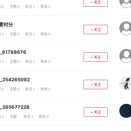
+ 关注
客
0
主题
0
关注
1
粉丝
0
夏时分
+ 关注
客
0
主题
0
关注
1
粉丝
0
_61788676
+ 关注
客
0
主题
0
关注
1
粉丝
0
d_254265092
+ 关注
客
0
主题
0
关注
1
粉丝
0
d_265677228
+ 关注
客
0
主题
关注
1
粉丝
0