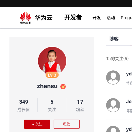
开发者
开发
活动
Prog
博客
Ta的关注
(5)
y
Lv.3
博
zhensu
J
349
5
17
成长值
关注
粉丝
博
+ 关注
私信
yd