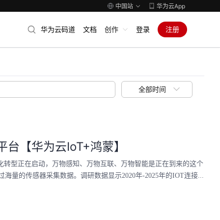
中国站
华为云App
华为云码道
文档
创作
登录
注册
全部时间
台【华为云IoT+鸿蒙】
能化转型正在启动，万物感知、万物互联、万物智能是正在到来的这个
传感器采集数据。调研数据显示2020年-2025年的IOT连接...