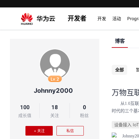
开发者
开发
活动
Prog
博客
全部
Lv.2
Johnny2000
万物互
从1.0互联
100
18
0
时代的三个基本
成长值
关注
粉丝
设备接入 
+ 关注
私信
Johnny2