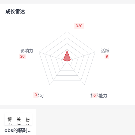
者
成长雷达
我
320
的
我
博
的
我
20
9
客
论
的
我
坛
圈
的
我
0
0
子
直
的
我
我
播
活
的
博
关
粉
客
注
丝
我
动
关
的
obs的临时上传token，长达4.7K，能缩短吗？50-100字节以内？