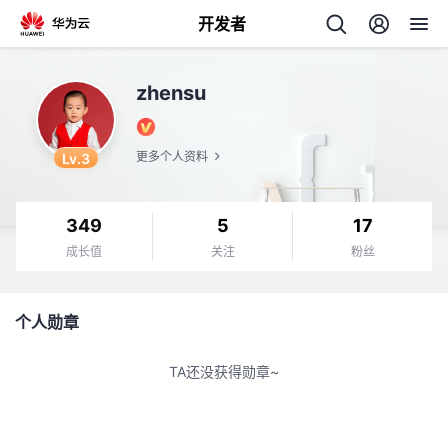
开发者
返
zhensu
回
Lv.3
更多个人资料
349
5
17
个
成长值
关注
粉丝
我
人
个人勋章
的
主
TA还没获得勋章~
开
页
发