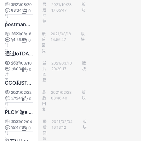
2472
发
2021/08/20
最
看我72遍
2021/10/28
版
对象存储服务
我
注
的
开
布
08:34:22
后
17:05:47
块
1
0
时
回
的
间
Programs
复
发
postman怎么设置，才能往obs桶里，上传一个jpg图片？
1610
发
2021/08/18
最
zhensu
2021/08/18
版
对象存储服务
支
者
布
14:56:06
后
14:56:47
块
1
0
时
回
间
复
持
学
通过IoTDA想上传一张图片，可以实现吗？或者华为云什么服务，可以实现？
1507
发
2021/03/10
最
墨丶文字™
2021/03/10
版
IoT平台
我
堂
布
16:03:54
后
20:29:17
块
4
0
时
回
间
复
CCO和STA的引脚不一样，怎么样在代码中“配置参数”，自动化生成的CCO和STA的hupg固件？
的
我
我
4976
发
2021/02/22
最
多米诺的古牌
2021/02/23
版
EC-IoT
布
17:24:57
技
的
后
08:46:40
块
4
0
的
我
时
回
间
复
PLC尾端e 跟 头端h 用coap通信，是否还有其他的协议？
术
云
课
的
我
3221
发
2021/02/04
最
HWIOT
2021/02/04
版
EC-IoT
布
15:47:36
后
16:13:12
块
1
0
支
声
程
认
的
我
时
回
间
复