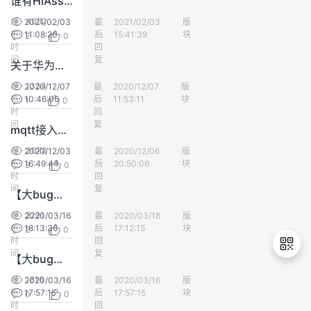
谁有HiAssistant PLC调试工具的说明书？
持
建
证
实
的
4052
发
2021/02/03
最
zhensu
2021/02/03
版
EC-IoT
布
11:08:26
后
15:41:39
块
2
0
议
验
收
时
回
间
复
关于华为云IoT物模型，什么地址可以下载到吗？
藏
1334
发
2020/12/07
最
墨丶文字™
2020/12/07
版
IoT平台
布
10:46:00
后
11:53:11
块
1
0
时
回
间
复
mqtt接入类型：一机一密，一型一密。一型一密，取消了吗？
3078
发
2020/12/03
最
sangjunke
2020/12/06
版
IoT平台
布
16:49:44
后
20:50:06
块
3
0
时
回
间
复
【大bug】表格不能显示预览
2291
发
2020/03/16
最
zhensu
2020/03/18
版
代码托管
布
18:13:36
后
17:12:15
块
2
0
时
回
间
复
【大bug】codehub 预览 md文档时，不能实现跳转
1816
发
2020/03/16
最
zhensu
2020/03/16
版
代码托管
布
17:57:15
后
17:57:15
块
0
0
退
时
回