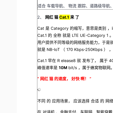
适合 车载导航、 物流 跟踪、道路级导航
2、
网红
猫
Cat.1
来
了
Cat
是
Category
的缩写，意思是类别
，
Cat.1
的
全称
就是
LTE UE-Category 1
用户提供不同等级的网络服务能力，于是
就是
NB-IoT
（
170
Kbps-250Kbps
）
Cat.1
早在
R
elease8
就
发布了，
属于
4
峰值速率是
10M
bit/s
，属于蜂窝物联网
“
网红
猫
的速度，
好快
啊！
”
不同
的
应用场景，
应该选择
合适
的
网
在
对讲机
、金融支付、车联网、智能穿