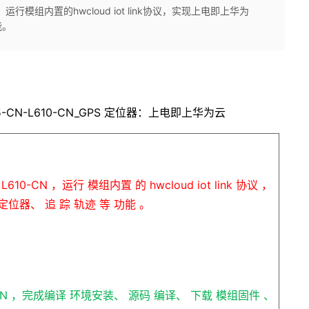
N，运行模组内置的hwcloud iot link协议，实现上电即上华为
能。
15-CN-L610-CN_GPS
定位器：上电即上华为云
组
L610-CN
，运行
模组内置
的
hwcloud iot link
协议
，
定位器、
追
踪
轨迹
等
功能
。
CN
，完成编译
环境安装、
源码
编译、
下载
模组固件
、