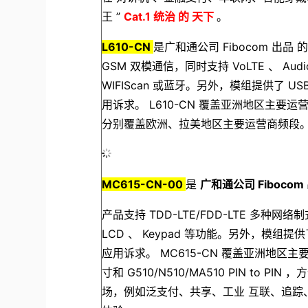
王
”
Cat.1
统治
的
天下
。
L610-CN
是广和通公司
Fibocom
出品
GSM
双模通信，同时支持
VoLTE
、
Aud
WIFIScan
或蓝牙。另外，模组提供了
USB
用诉求。
L610-CN
覆盖亚洲地区主要运
分别覆盖欧洲、拉美地区主要运营商频段
MC615-CN-00
是
广和通公司
Fibocom
产品支持
TDD-LTE/FDD-LTE
多种网络制
LCD
、
Keypad
等功能。另外，模组提
应用诉求。
MC615-CN
覆盖亚洲地区主
寸和
G510/N510/MA510 PIN to PIN
，方
场，例如泛支付、共享、工业
互联、追踪