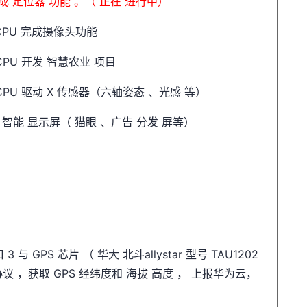
成
定位器
功能
。（
正在
进行中）
CPU
完成摄像头功能
CPU
开发
智慧农业
项目
CPU
驱动
X
传感器（六轴姿态
、光感
等）
L
智能
显示屏（
猫眼
、广告
分发
屏等）
3 与 GPS 芯片 （ 华大 北斗allystar 型号 TAU1202
A 协议 ，获取 GPS 经纬度和 海拔 高度 ， 上报华为云，