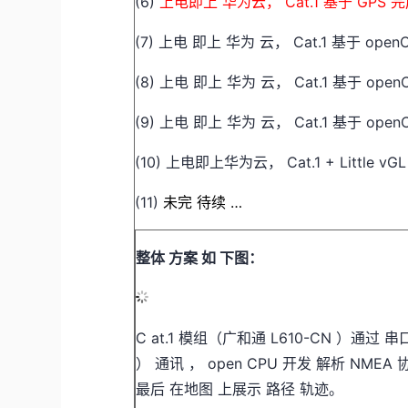
(6)
上电即上
华为云，
Cat.1
基于
GPS
完
(7)
上电
即上
华为
云，
Cat.1
基于
open
(8)
上电
即上
华为
云，
Cat.1
基于
open
(9)
上电
即上
华为
云，
Cat.1
基于
open
(10)
上电即上华为云，
Cat.1
+
Little
vG
(11)
未完
待续
…
整体
方案
如
下图：
C at.1 模组（广和通 L610-CN ）通过 串口 
） 通讯 ， open CPU 开发 解析 NME
最后 在地图 上展示 路径 轨迹。