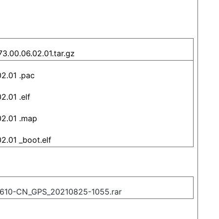
3.00.06.02.01.tar.gz
02.01
.pac
02.01
.elf
02.01
.map
02.01
_boot.elf
L610-CN_GPS_20210825-1055.rar