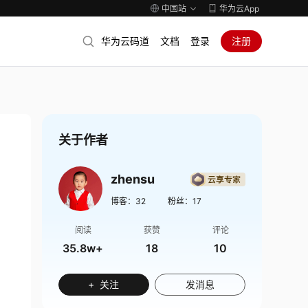
中国站
华为云App
华为云码道
文档
登录
注册
关于作者
zhensu
博客：
32
粉丝：
17
阅读
获赞
评论
35.8w+
18
10
+ 关注
发消息