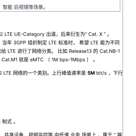
、 智能 后视镜等场景。
以
LTE UE-Category
出道，后来衍生为“
Cat.
X
”
。
。
当年
3GPP
组织制定
LTE
标准时，
希望
LTE
能为不同
就给
LTE
进行了网络分类。
比如
Release13
的
Cat.NB-1
，
Cat.M1
就是
eMTC
（
1M
bps-1Mbps
）
。
G LTE
网络的一个类别。上行峰值速率是
5M
bit/s
，下行
。
络
制式
。
戴、共享设备、视频监控等
中低速
业务
场景上
，属于
“
猫