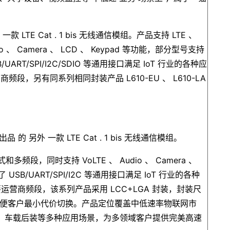
的
一款
LTE
Cat
.
1 bis
无线通信模组。产品支持
LTE
、
io
、
Camera
、
LCD
、
Keypad
等功能，部分型号支持
/UART/SPI/I2C/SDIO
等通用接口满足
IoT
行业的各种应
营商频段，另有同系列相同封装产品
L610-EU
、
L610-LA
。
出品
的
另外
一款
LTE Cat
.
1 bis
无线通信模组。
式和多频段，同时支持
VoLTE
、
Audio
、
Camera
、
供了
USB/UART/SPI/I2C
等通用接口满足
IoT
行业的各种
要运营商频段，该系列产品采用
LCC+LGA
封装，封装尺
便客户最小代价切换。产品定位覆盖中低速率物联网市
、车载后装等多种应用场景，为多领域客户提供完美高速