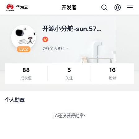
开发者
返
开源小分舵-sun.57123
回
Lv.2
更多个人资料
88
5
16
个
成长值
关注
粉丝
我
人
个人勋章
我
的
主
TA还没获得勋章~
我
的
开
页
我
的
开
发