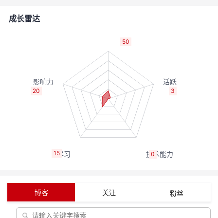
的
Programs
发
者
成长雷达
支
者
我
50
持
学
的
我
我
堂
博
的
我
20
3
的
我
客
论
的
我
我
技
的
坛
圈
的
我
的
我
15
0
术
云
子
直
的
我
课
的
我
支
声
播
活
的
程
认
的
我
博客
关注
粉丝
持
建
动
关
证
实
的