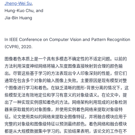
Jheng-Wei Su
,
者
Hung-Kuo Chu
, and
Jia-Bin Huang
我
In IEEE Conference on Computer Vision and Pattern Recognition
的
我
(CVPR), 2020.
博
的
我
图像着色本质上是一个具有多模态不确定性的不适定问题。以前的
方法利用深度神经网络将输入灰度图像直接映射到合理的颜色输
客
论
的
我
出。尽管这些基于学习的方法表现出令人印象深刻的性能，但它们
通常在包含多个对象的输入图像上失败。主要原因是现有模型对整
坛
圈
的
我
个图像进行学习和着色。在缺乏清晰的图形-背景分离的情况下，这
些模型无法有效地定位和学习有意义的对象级语义。在论文中，提
子
直
的
我
出了一种实现实例感知着色的方法。网络架构利用现成的对象检测
器来获取裁剪的对象图像，并使用实例着色网络来提取对象级特
我
播
活
的
征。论文使用类似的网络来提取全图像特征，并将融合模块应用于
完整的对象级和图像级特征以预测最终颜色。着色网络和融合模块
我
动
关
的
都是从大规模数据集中学习的。实验结果表明，该论文的工作在不