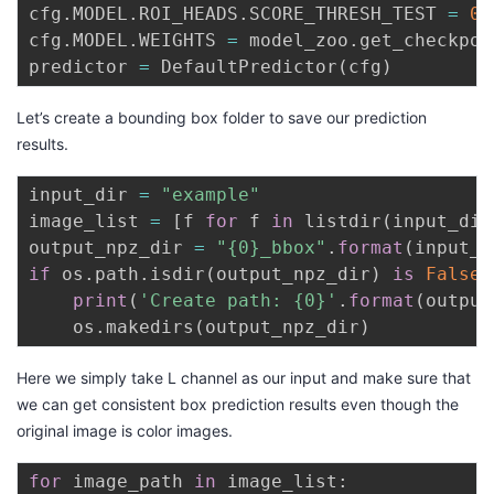
cfg
.
MODEL
.
ROI_HEADS
.
SCORE_THRESH_TEST 
=
0.
cfg
.
MODEL
.
WEIGHTS 
=
 model_zoo
.
get_checkpoi
predictor 
=
 DefaultPredictor
(
cfg
)
Let’s create a bounding box folder to save our prediction
results.
input_dir 
=
"example"
image_list 
=
[
f 
for
 f 
in
 listdir
(
input_dir
output_npz_dir 
=
"{0}_bbox"
.
format
(
input_d
if
 os
.
path
.
isdir
(
output_npz_dir
)
is
False
:
print
(
'Create path: {0}'
.
format
(
output
    os
.
makedirs
(
output_npz_dir
)
Here we simply take L channel as our input and make sure that
we can get consistent box prediction results even though the
original image is color images.
for
 image_path 
in
 image_list
: