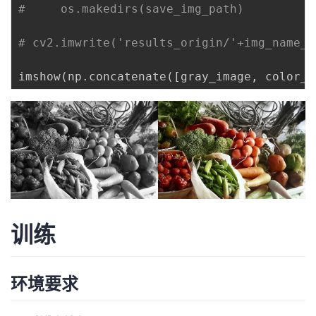
#     os.makedirs(save_img_path)
# cv2.imwrite('results_origin/'+img_name_l
imshow
(
np
.
concatenate
(
[
gray_image
,
 color_i
训练
环境要求