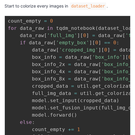
Start to colorize every images in
.
dataset_loader
count_empty 
=
0
for
 data_raw 
in
 tqdm_notebook
(
dataset_load
    data_raw
[
'full_img'
]
[
0
]
=
 data_raw
[
'fu
if
 data_raw
[
'empty_box'
]
[
0
]
==
0
:
        data_raw
[
'cropped_img'
]
[
0
]
=
 data_
        box_info 
=
 data_raw
[
'box_info'
]
[
0
]
        box_info_2x 
=
 data_raw
[
'box_info_2
        box_info_4x 
=
 data_raw
[
'box_info_4
        box_info_8x 
=
 data_raw
[
'box_info_8
        cropped_data 
=
 util
.
get_colorizati
        full_img_data 
=
 util
.
get_colorizat
        model
.
set_input
(
cropped_data
)
        model
.
set_fusion_input
(
full_img_da
        model
.
forward
(
)
else
:
        count_empty 
+=
1