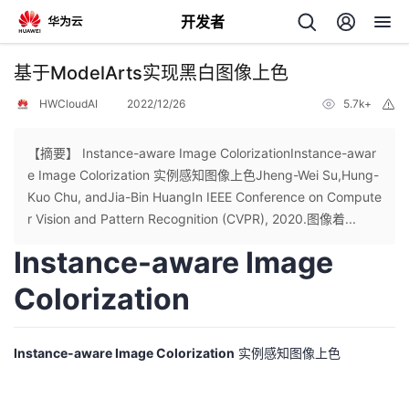
开发者
返
基于ModelArts实现黑白图像上色
回
HWCloudAI
2022/12/26
5.7k+
举
报
【摘要】 Instance-aware Image ColorizationInstance-awar
e Image Colorization 实例感知图像上色Jheng-Wei Su,Hung-
Kuo Chu, andJia-Bin HuangIn IEEE Conference on Compute
个
r Vision and Pattern Recognition (CVPR), 2020.图像着...
Instance-aware Image
我
人
Colorization
的
主
开
页
Instance-aware Image Colorization
实例感知图像上色
发