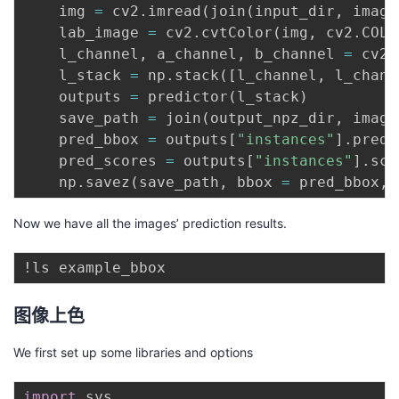
    img 
=
 cv2
.
imread
(
join
(
input_dir
,
 image
    lab_image 
=
 cv2
.
cvtColor
(
img
,
 cv2
.
COLO
    l_channel
,
 a_channel
,
 b_channel 
=
 cv2
.
    l_stack 
=
 np
.
stack
(
[
l_channel
,
 l_chann
    outputs 
=
 predictor
(
l_stack
)
    save_path 
=
 join
(
output_npz_dir
,
 image
    pred_bbox 
=
 outputs
[
"instances"
]
.
pred_
    pred_scores 
=
 outputs
[
"instances"
]
.
sco
    np
.
savez
(
save_path
,
 bbox 
=
 pred_bbox
,
 
Now we have all the images’ prediction results.
图像上色
We first set up some libraries and options
import