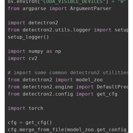
os
.
environ
[
"CUDA_VISIBLE_DEVICES"
]
=
"0"
from
 argparse 
import
 ArgumentParser

import
from
 detectron2
.
utils
.
logger 
import
 setup_
setup_logger
(
)
import
 numpy 
as
import
 cv2

# import some common detectron2 utilities
from
 detectron2 
import
from
 detectron2
.
engine 
import
from
 detectron2
.
config 
import
 get_cfg

import
 torch

cfg 
=
 get_cfg
(
)
cfg
.
merge_from_file
(
model_zoo
.
get_config_f