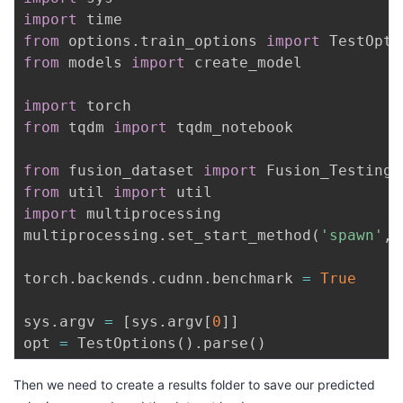
import
from
 options
.
train_options 
import
from
 models 
import
 create_model

import
from
 tqdm 
import
 tqdm_notebook

from
 fusion_dataset 
import
from
 util 
import
import
 multiprocessing

multiprocessing
.
set_start_method
(
'spawn'
,
torch
.
backends
.
cudnn
.
benchmark 
=
True
sys
.
argv 
=
[
sys
.
argv
[
0
]
]
opt 
=
 TestOptions
(
)
.
parse
(
)
Then we need to create a results folder to save our predicted