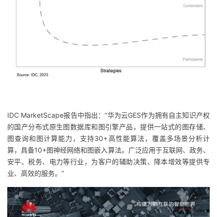
我
注
的
开
的
Programs
发
支
者
持
学
我
堂
IDC MarketScape报告中指出：
“
华为云GES作为拥有自主知识产权
的国产分布式原生图数据库和图引擎产品
，提供一站式的图存储、
的
我
我
图查询和图计算能力，支持30+高性能算法，覆盖多场景分析计
算，具备10+图神经网络和图嵌入算法。
广泛应用于互联网、政务、
技
的
的
我
安平、税务、电力等行业，为客户的辅助决策、降本增效等提供专
业、高效的服务。
”
术
云
课
的
我
支
声
程
认
的
我