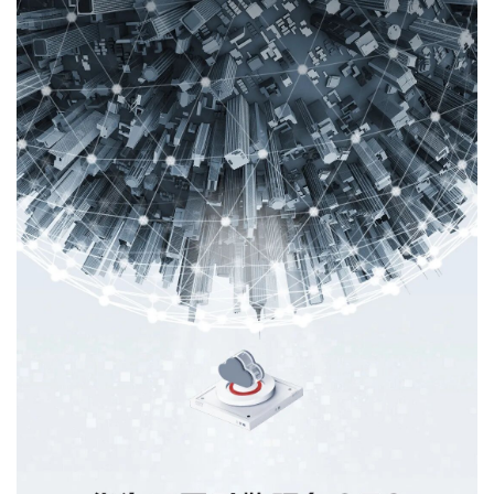
持
建
证
实
的
议
验
收
藏