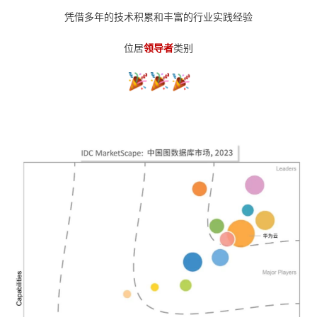
凭借多年的技术积累和丰富的行业实践经验
者
位居
领导者
类别
我
的
我
博
的
我
客
论
的
我
坛
圈
的
我
子
直
的
我
我
播
活
的
我
动
关
的