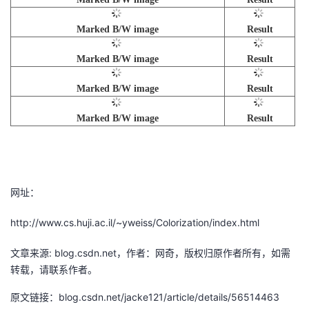
的
Programs
发
者
Marked B/W image
Result
支
者
我
Marked B/W image
Result
持
Marked B/W image
Result
学
的
我
Marked B/W image
Result
我
堂
博
的
我
的
我
客
论
的
我
我
技
的
坛
圈
的
我
的
我
网址：
http://www.cs.huji.ac.il/~yweiss/Colorization/index.html
术
云
子
直
的
我
课
的
我
文章来源: blog.csdn.net，作者：网奇，版权归原作者所有，如需
支
声
播
活
的
程
认
的
我
转载，请联系作者。
持
建
动
关
证
实
的
原文链接：blog.csdn.net/jacke121/article/details/56514463