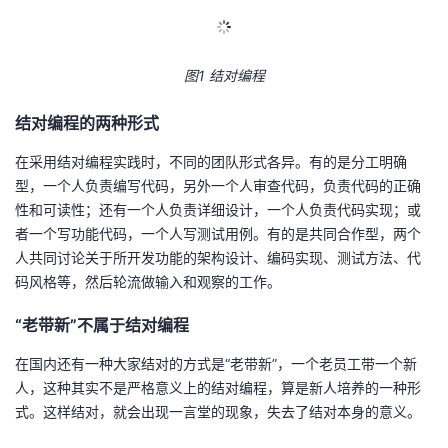
的
Programs
发
者
图1 结对编程
支
者
我
结对编程的两种形式
持
学
的
我
在采用结对编程实践时，不同的团队形式各异。有的是分工明确
我
堂
博
的
我
型，一个人负责编写代码，另外一个人审查代码，负责代码的正确
性和可读性；还有一个人负责详细设计，一个人负责代码实现；或
的
我
客
论
的
我
我
者一个写功能代码，一个人写测试用例。有的是共同合作型，两个
人共同讨论关于所开发功能的架构设计、编码实现、测试方法、代
技
的
坛
圈
的
我
的
我
码风格等，然后轮流做输入和观察的工作。
术
云
“老带新”不属于结对编程
子
直
的
我
课
的
我
在国内还有一种大家结对的方式是“老带新”，一个老员工带一个新
支
声
播
活
的
程
认
的
我
人，这种其实不是严格意义上的结对编程，算是新人培养的一种形
式。这样结对，就会出现一言堂的现象，失去了结对本身的意义。
持
建
动
关
证
实
的