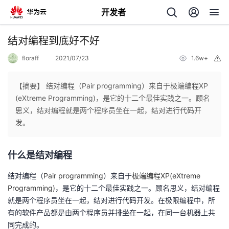
开发者
返
结对编程到底好不好
回
floraff
2021/07/23
1.6w+
举
报
【摘要】 结对编程（Pair programming）来自于极端编程XP
(eXtreme Programming)，是它的十二个最佳实践之一。顾名
思义，结对编程就是两个程序员坐在一起，结对进行代码开
个
发。
我
人
什么是结对编程
我
的
主
结对编程（
Pair programming
）来自于
极端编程
XP(eXtreme
Programming)
，是它的十二个最佳实践之一。顾名思义，结对编程
我
的
开
页
就是两个程序员坐在一起，结对进行代码开发。在极限编程中，所
有的软件产品都是由两个程序员并排坐在一起，在同一台机器上共
我
的
开
发
同完成的。