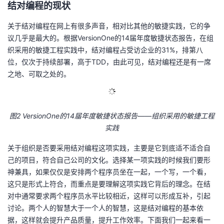
结对编程的现状
议
注
验
收
关于结对编程在网上有很多声音，相对比其他的敏捷实践，它的争
藏
议几乎是最大的。根据VersionOne的14届年度敏捷状态报告，在组
织采用的敏捷工程实践中，结对编程占受访企业的31%，排第八
位，仅次于持续部署，高于TDD，由此可见，结对编程还是有一席
之地、可取之处的。
图2 VersionOne的14届年度敏捷状态报告——组织采用的敏捷工程
实践
关于组织是否要采用结对编程这项实践，主要是它到底适不适合自
己的项目，符合自己公司的文化。选择某一项实践的时候我们要形
神兼具，如果仅仅是安排两个程序员坐在一起，一个写，一个看，
这只是形式上符合，而重点是要理解这项实践它背后的理念。在结
对中通常要求两个程序员水平比较相近，这样可以形成互补，引起
讨论。两个人的智慧大于一个人的智慧，这是结对编程的基本依
据，这样就会提升产品质量，提升工作效率。下面我们一起来看一