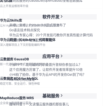
面向云服务的GaussDB(openGauss)全密态数据库
AI Shell
云上开发运维效率升级
软件开发
华为云Skills库
来喽，来喽，Python 3.9正式版发布了
让AI Agent通过自然语言安全高效地管理云资源
Go语言技术特点探究
华为云专家心得：20个开发技巧教你开发高性能计算代码
华为云码道（CodeArts）代码智能体
爬虫如何写？记住这些不踩坑
深入理解项目上下文的智能编码平台
应用平台
云数据库 GaussDB
新一代企业级分布式关系型数据库产品
干掉PPT！现场编码的职级晋升答辩你参加过么？
这个应用魔方厉害了，让软件开发者效率提升10倍
小Hi拍了拍你，基于华为云API的开发你Get到了吗？
云数据库 RDS for MySQL
Kafka时间轮原理
稳定可靠、安全运行、弹性伸缩
基础服务
MapReduce服务 MRS
企业级大数据集群云服务
趣味科普丨一文读懂云服务器的那些事儿