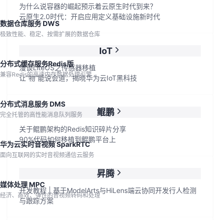
为什么说容器的崛起预示着云原生时代到来？
云原生2.0时代：开启应用定义基础设施新时代
数据仓库服务 DWS
极致性能、稳定、按需扩展的数据仓库
IoT
分布式缓存服务Redis版
漫谈LiteOS之传感器移植
兼容Redis的高速内存数据处理引擎
让“物”能说会道，揭晓华为云IoT黑科技
分布式消息服务 DMS
鲲鹏
完全托管的高性能消息队列服务
关于鲲鹏架构的Redis知识碎片分享
90%代码如何移植到鲲鹏平台上
华为云实时音视频 SparkRTC
面向互联网的实时音视频通信云服务
昇腾
媒体处理 MPC
开发教程 | 基于ModelArts与HiLens端云协同开发行人检测
经济、高效、弹性的音视频转码和处理
与跟踪方案