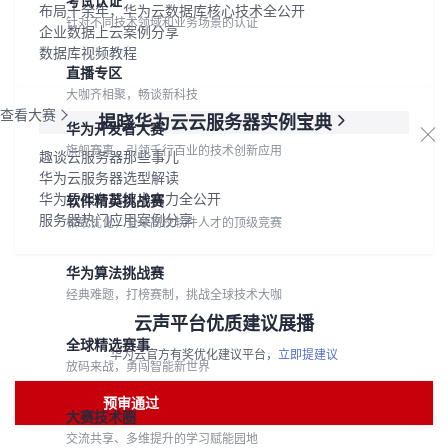
考试认证
布局十余年，华为云数据库核心技术全公开
针对不同技术领域和业务场景的认证
企业数据上云案例分享
数据库视频教程
直播专区
大咖齐相聚，畅谈新科技
查看大赛
揭晓华为云云服务器实例宝典
华为开发者大赛
旗舰赛事，引领千行百业的技术创新应用
趣谈云服务器那些事儿
华为云服务器选型解读
华为云服务器技术实力全公开
软件精英挑战赛
服务器热门应用案例分享
极致优化，全球高校软件人才的顶级竞赛
华为算法挑战赛
经典难题，打榜赛制，挑战全球技术大咖
云声平台优质建议展播
全球精选赛事
华为云官方有奖优化建议平台，
立即提建议
放码来战，勇闯智能新世界
预审通过
大赛技术圈
交流共享、多维提升的学习赋能园地