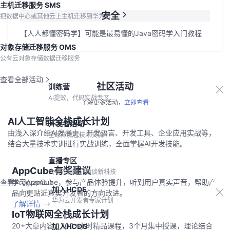
主机迁移服务 SMS
安全
把数据中心或其他云上主机迁移到华为云
【人人都懂密码学】可能是最易懂的Java密码学入门教程
对象存储迁移服务 OMS
公有云对象存储数据迁移服务
查看全部活动
社区活动
训练营
AI提效，代码实战专区
了解更多活动，
立即查看
AI人工智能全栈成长计划
开发者活动
由浅入深介绍AI发展史、开发语言、开发工具、企业应用实战等，
全球开发者技术交流
结合大量技术实训进行实战训练，全面掌握AI开发技能。
立即报名
直播专区
AppCube有奖建议
大咖齐相聚，畅谈新科技
查看Programs
学习AppCube，参与产品体验提升，听到用户真实声音，帮助产
加入HCDE
品向更贴近真实开发者的方向改进。
华为云开发者专家计划
了解详情
IoT物联网全栈成长计划
20+大章内容，100+小时精品课程，3个月集中授课，理论结合
加入HCDG