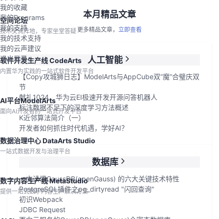
我的收藏
本月精品文章
我的Programs
空间论坛
我的支持
更多精品文章，
立即查看
技术交流阵地，专家坐堂答疑
我的技术支持
我的云声建议
退出登录
人工智能
软件开发生产线 CodeArts
内置华为实践的一站式软件开发平台
【Copy攻城狮日志】ModelArts与AppCube双“魔”合璧庆双
节
献礼1024，华为云EI极速开发开源问答机器人
AI平台ModelArts
标注数据不足下的深度学习方法概述
面向AI开发者的一站式开发平台
K近邻算法简介（一）
开发者如何抓住时代机遇，学好AI？
数据治理中心 DataArts Studio
一站式数据开发与治理平台
数据库
一文读懂GaussDB(openGauss) 的六大关键技术特性
数字内容生产线 MetaStudio
PostgreSQL插件之pg_dirtyread "闪回查询"
提供一站式数字内容生产解决方案
初识Webpack
JDBC Request