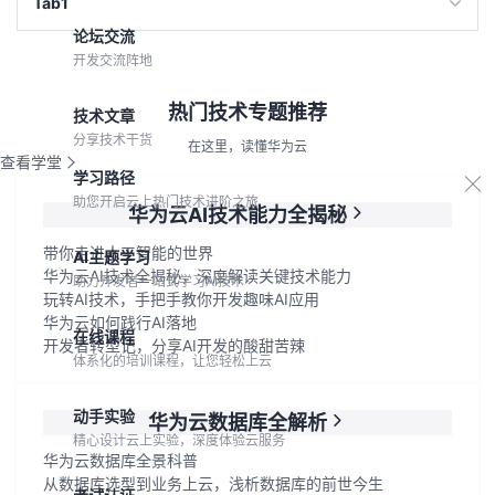
Tab1
论坛交流
开发交流阵地
热门技术专题推荐
技术文章
分享技术干货
在这里，读懂华为云
查看学堂
学习路径
助您开启云上热门技术进阶之旅
华为云AI技术能力全揭秘
带你走进人工智能的世界
AI主题学习
华为云AI技术全揭秘，深度解读关键技术能力
助力开发者一站式学习AI技术
玩转AI技术，手把手教你开发趣味AI应用
华为云如何践行AI落地
在线课程
开发者转型记，分享AI开发的酸甜苦辣
体系化的培训课程，让您轻松上云
动手实验
华为云数据库全解析
精心设计云上实验，深度体验云服务
华为云数据库全景科普
从数据库选型到业务上云，浅析数据库的前世今生