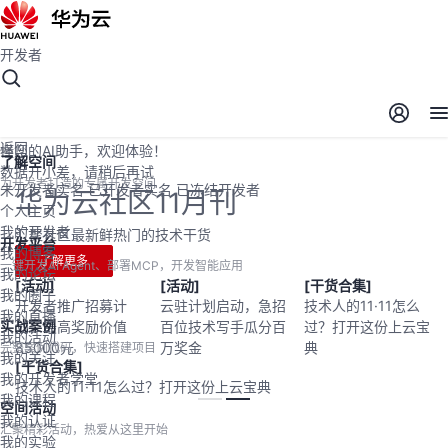
开发者
开发者空间
开发者空间
开发平台
精选服务
云宝助手
返回
懂您的AI助手，欢迎体验！
了解空间
数据开小差，请稍后再试
为开发者打造的专属开发空间
未开发者实名
已开发者实名
已冻结开发者
华为云社区11月刊
个人主页
我的开发者
汇聚社区最新鲜热门的技术干货
开发平台
我的博客
了解更多
一键开发AI Agent、部署MCP，开发智能应用
我的论坛
[活动]
[活动]
[干货合集]
我的圈子
开发者推广招募计
云驻计划启动，急招
技术人的11·11怎么
我的直播
实战案例
划，最高奖励价值
百位技术写手瓜分百
过？打开这份上云宝
我的活动
85000元
万奖金
典
完整案例代码，快速搭建项目
我的关注
[干货合集]
我的开发者学堂
技术人的11·11怎么过？打开这份上云宝典
我的课程
空间活动
我的认证
汇聚精彩活动，热爱从这里开始
我的实验