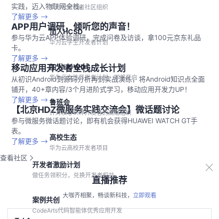
实践，迈入物联网全栈。
华为云开发者社区组织
了解更多
APP用户调研，倾听您的声音！
加入HCSD
参与华为云APP体验调研，完成问卷及访谈，拿100元京东礼品
华为云学生开发者计划
卡。
了解更多
加入HCWD
移动应用开发者全栈成长计划
华为云女性开发者计划，即将开启
从初识Android到源码分析再到实战演练，将Android知识点全面
铺开，40+章内容/3个月进阶式学习，移动应用开发力UP！
了解更多
鲁班会
【北京HDZ微服务实践交流会】微话题讨论
针对核心伙伴开发者的高端组织
参与微服务微话题讨论，即有机会获得HUAWEI WATCH GT手
表。
高校生态
了解更多
华为云高校开发者项目
查看社区
开发者激励计划
做任务领积分，兑换开发者权益
直播推荐
大咖齐相聚，畅谈新科技，
立即观看
案例共创
CodeArts代码智能体优秀应用开发