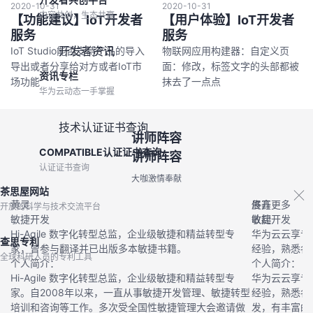
2020-10-31
2020-10-31
内容共创，生态共赢
【功能建议】IoT开发者
【用户体验】IoT开发者
服务
服务
开发者资讯
IoT Studio能否支持产品的导入
物联网应用构建器：自定义页
导出或者分享给对方或者IoT市
面：修改，标签文字的头部都被
资讯专栏
场功能
抹去了一点点
华为云动态一手掌握
技术认证证书查询
讲师阵容
COMPATIBLE认证证书查询
讲师阵容
认证证书查询
大咖激情奉献
茶思屋网站
黄灵
佟鑫
展开更多
开放的科学与技术交流平台
敏捷开发
敏捷开发
收起
Hi-Agile 数字化转型总监，企业级敏捷和精益转型专
华为云云享专
查思专利
家，曾参与翻译并已出版多本敏捷书籍。
经验，熟悉各
全球科研人员的专利工具
个人简介：
个人简介：
Hi-Agile 数字化转型总监，企业级敏捷和精益转型专
华为云云享专
家。自2008年以来，一直从事敏捷开发管理、敏捷转型
经验，熟悉各
培训和咨询等工作。多次受全国性敏捷管理大会邀请做
发，有丰富的