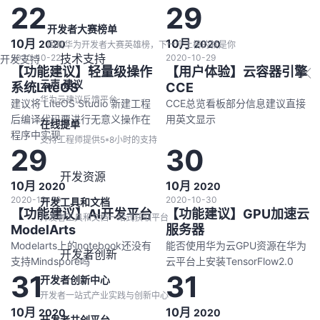
22
29
开发者大赛榜单
10月
10月
2020
2020
围观华为开发者大赛英雄榜，下一个上榜的就是你
技术支持
2020-10-22
2020-10-29
开发支持
【功能建议】轻量级操作
【用户体验】云容器引擎
云声·建议
系统LiteOS
CCE
华为云建议反馈平台
建议将 LiteOS Studio 新建工程
CCE总览看板部分信息建议直接
后编译代码要进行无意义操作在
用英文显示
在线提单
程序中实现
支持工程师提供5*8小时的支持
29
30
开发资源
10月
10月
2020
2020
2020-10-29
2020-10-30
开发工具和文档
【功能建议】AI开发平台
【功能建议】GPU加速云
开发者工具和文档一站式获取平台
ModelArts
服务器
Modelarts上的notebook还没有
能否使用华为云GPU资源在华为
开发者创新
支持Mindspore吗
云平台上安装TensorFlow2.0
31
31
开发者创新中心
开发者一站式产业实践与创新中心
10月
10月
2020
2020
开发者共创平台