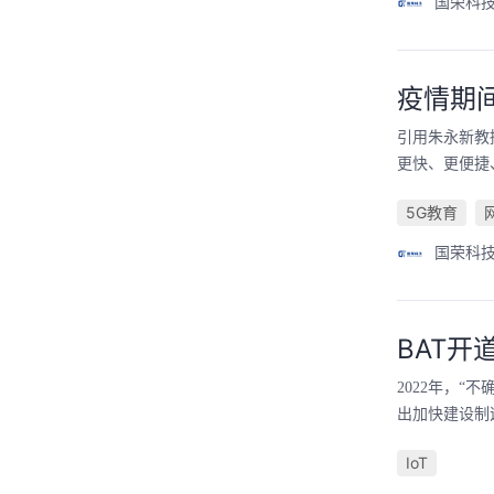
国荣科
疫情期
引用朱永新教
更快、更便捷
5G教育
国荣科
BAT开
2022年，
出加快建设制
IoT