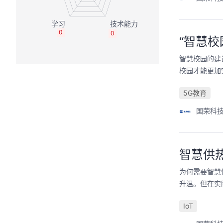
0
0
“智慧
智慧校园的建
校园才能更加
5G教育
国荣科
智慧供
为何需要智慧
升温。但在实
IoT