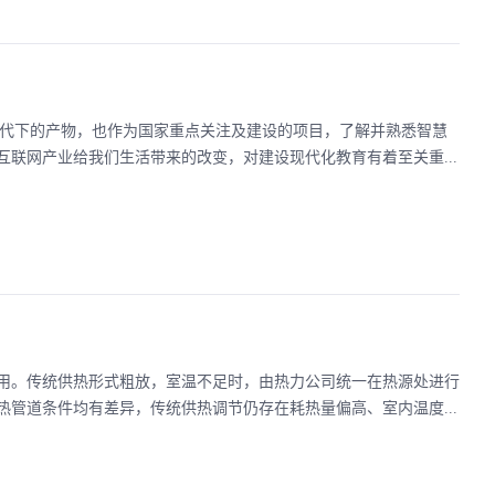
时代下的产物，也作为国家重点关注及建设的项目，了解并熟悉智慧
联网产业给我们生活带来的改变，对建设现代化教育有着至关重...
用。传统供热形式粗放，室温不足时，由热力公司统一在热源处进行
管道条件均有差异，传统供热调节仍存在耗热量偏高、室内温度...