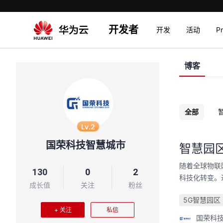
开发者
开发
活动
P
博客
全部
Lv.2
国荣科技智慧城市
智慧园
随着全球物联
130
0
2
科技化转变。
成长值
关注
粉丝
5G智慧园区
+ 关注
私信
国荣科