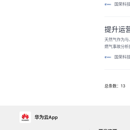
国荣科
提升运
天然气作为与
燃气事故分析
国荣科
总条数：13
华为云App