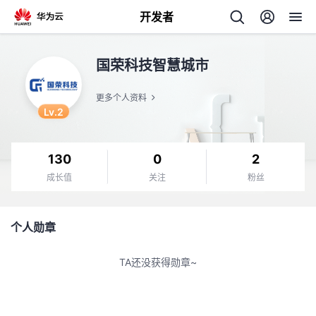
开发者
返
国荣科技智慧城市
回
更多个人资料
Lv.2
130
0
2
个
成长值
关注
粉丝
我
人
个人勋章
的
主
TA还没获得勋章~
开
页
发