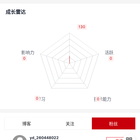
者
成长雷达
我
130
的
我
博
的
我
0
0
客
论
的
我
坛
圈
的
我
0
0
子
直
的
我
我
播
活
的
博客
关注
粉丝
我
动
关
的
yd_260448022