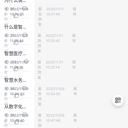
为什么说智慧医疗势不可挡？看完这篇文章你就懂了
持
建
证
实
的
65
发
2022/11/04
最
Todd_Wong2010
2022/11/11
版
人工智能
布
14:10:25
后
10:21:45
块
1
0
议
验
收
时
回
间
复
什么是智慧校园？来给大家答疑啦~
藏
73
发
2022/11/10
最
Todd_Wong2010
2022/11/11
版
人工智能
布
11:55:44
后
10:20:42
块
1
0
时
回
间
复
智慧医疗——改变医疗未来
129
发
2022/11/10
最
Todd_Wong2010
2022/11/11
版
人工智能
布
11:59:26
后
10:20:14
块
1
0
时
回
间
复
智慧水务如何优化建设平台，解决主要问题，实现最大利益化建设？
58
发
2022/11/09
最
国荣科技智慧城市
2022/11/09
版
人工智能
布
10:54:33
后
10:54:20
块
0
0
时
回
间
复
从数字化校园飞跃到智慧校园
55
发
2022/11/09
最
国荣科技智慧城市
2022/11/09
版
大数据
布
10:48:40
后
10:47:46
块
0
0
退
时
回