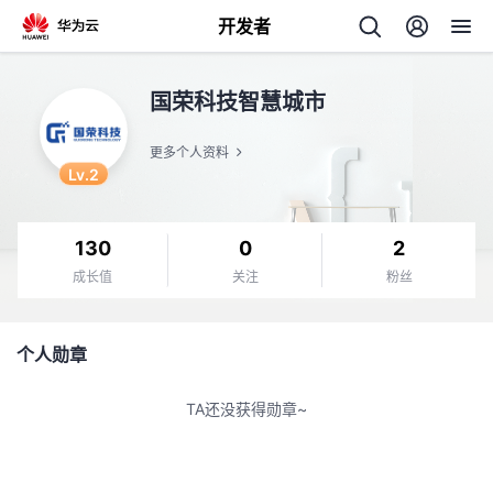
开发者
返
国荣科技智慧城市
回
更多个人资料
Lv.2
130
0
2
个
成长值
关注
粉丝
我
人
个人勋章
的
主
TA还没获得勋章~
开
页
发