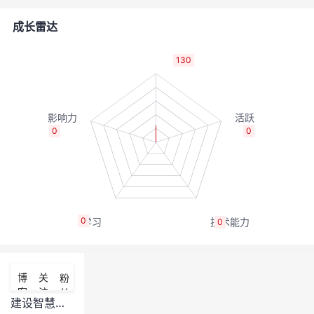
者
成长雷达
我
130
的
我
博
的
我
0
0
客
论
的
我
坛
圈
的
我
0
0
子
直
的
我
我
播
活
的
博
关
粉
客
注
丝
我
动
关
的
建设智慧水务运营平台六大核心技术