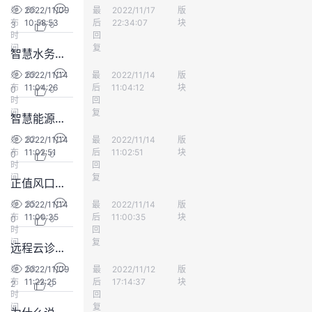
66
发
2022/11/09
最
Zero000
2022/11/17
版
人工智能
我
注
的
开
布
10:58:53
后
22:34:07
块
3
0
时
回
的
间
Programs
复
发
智慧水务二次供水监控功能浅析
69
发
2022/11/14
最
国荣科技智慧城市
2022/11/14
版
人工智能
支
者
布
11:04:26
后
11:04:12
块
0
0
时
回
间
复
持
学
智慧能源城市系列——智慧能源城市与能源互联网
92
发
2022/11/14
最
国荣科技智慧城市
2022/11/14
版
人工智能
我
堂
布
11:02:51
后
11:02:51
块
0
0
时
回
间
复
正值风口！什么是智慧燃气？系统化架构图+详细解释带你认识它
的
我
我
95
发
2022/11/14
最
国荣科技智慧城市
2022/11/14
版
人工智能
布
11:00:35
技
的
后
11:00:35
块
的
我
0
0
时
回
间
复
远程云诊疗正在发展，你如何看待远程手术？智慧医疗前景如何？
术
云
课
的
我
58
发
2022/11/09
最
黄生
2022/11/12
版
人工智能
布
11:22:25
后
17:14:37
块
支
声
2
0
程
认
的
我
时
回
间
复