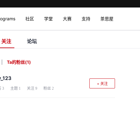
rograms
社区
学堂
大赛
支持
茶思屋
关注
论坛
|
Ta的粉丝
(
1
)
ly_123
+ 关注
客
3
主题
1
关注
9
粉丝
2