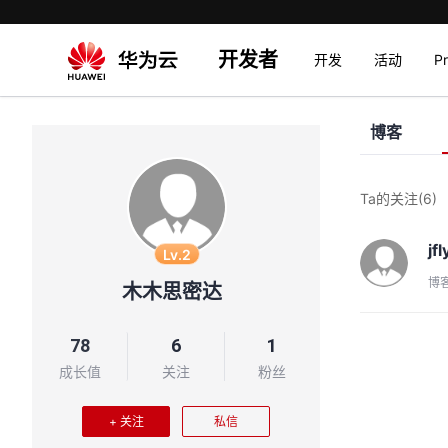
开发者
开发
活动
P
博客
Ta的关注
(6)
jf
Lv.2
博
木木思密达
78
6
1
成长值
关注
粉丝
+ 关注
私信