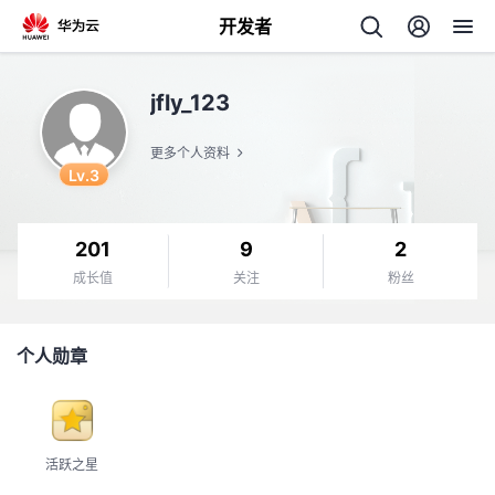
开发者
返
jfly_123
回
更多个人资料
Lv.3
201
9
2
个
成长值
关注
粉丝
我
人
个人勋章
的
主
开
页
活跃之星
发