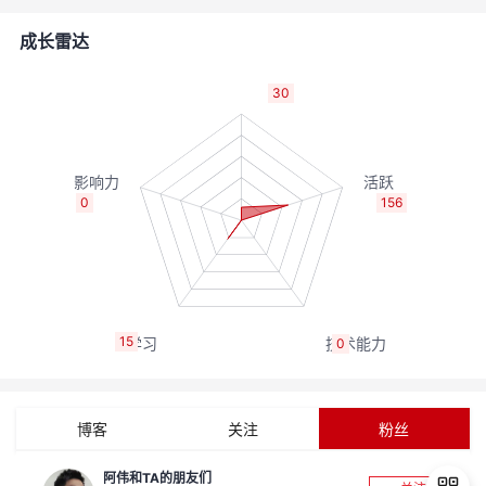
者
成长雷达
我
30
的
我
博
的
我
0
156
客
论
的
我
坛
圈
的
我
15
0
子
直
的
我
我
播
活
的
博客
关注
粉丝
我
动
关
的
阿伟和TA的朋友们