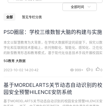
议
注
验
收
全部时间
藏
全部
暂无专栏分类
PSD圈层：学校三维数智大脑的构建与实施
本文以智慧教育为大背景，在学校大数据积淀的前提下，探究以数
字化和互联网技术基础上，依托物联化、智能化、感知化、泛在化
的新型教育形态和教育模式，基于现代化信息技术手段开展校园实
践管理，以PSD圈层为基本抓手，从管理脑，成长脑，智慧脑三个
5G教育
大数据
角度出发解决管理散点、交互散点、评价散点问题，实现校园优
治、课堂创新、画像评价，建立智创圈、智学圈、智能圈，达成可
2023-10-02 14:20:42
999+
0
0
视、可管、可控的数智管理；共研共享共促智学生成；多维
基于MORDELARTS关节动态自动识别的校
园安全预警HILENCE安防系统
基于MORDELARTS关节动态自动识别的校园安全预警HILENCE安