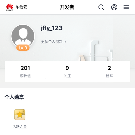
开发者
返
jfly_123
回
更多个人资料
Lv.3
201
9
2
个
成长值
关注
粉丝
我
人
个人勋章
我
的
主
我
的
开
页
活跃之星
我
的
开
发