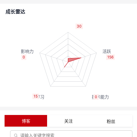
的
Programs
发
者
成长雷达
支
者
我
30
持
学
的
我
我
堂
博
的
我
0
156
的
我
客
论
的
我
我
技
的
坛
圈
的
我
的
我
15
0
术
云
子
直
的
我
课
的
我
支
声
播
活
的
程
认
的
我
博客
关注
粉丝
持
建
动
关
证
实
的