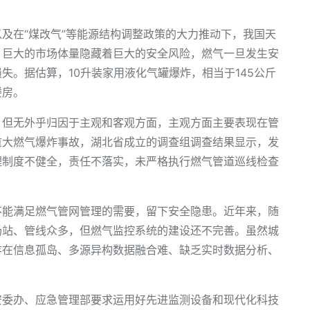
及在“煤改气”等能源结构调整政策的大力推动下，我国天
。巨大的市场体量隐藏着巨大的安全风险，燃气一旦发生安
失。据估算，10升装家用液化气罐爆炸，相当于145公斤
楼房。
，但无外乎归因于主观和客观方面，主观方面主要表现在管
重大燃气爆炸事故，湖北省成立的调查组调查结果显示，发
理制度不健全，责任不落实，未严格执行燃气管道巡线检查
不能满足燃气管网管理的需要，留下安全隐患。近年来，随
场站、管线众多，但燃气监控系统的建设还不完善。虽然城
存在信息孤岛、多源异构数据融合难、缺乏实时数据分析、
安委办、应急管理部要求运用好先进监测设备和现代化科技