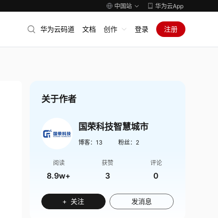
中国站
华为云App
华为云码道
文档
创作
登录
注册
关于作者
国荣科技智慧城市
博客：
13
粉丝：
2
阅读
获赞
评论
8.9w+
3
0
+ 关注
发消息