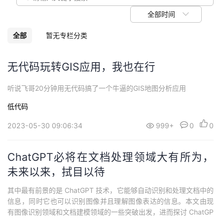
我
注
的
开
全部时间
的
Programs
发
全部
暂无专栏分类
支
者
无代码玩转GIS应用，我也在行
持
学
听说飞哥20分钟用无代码搞了一个牛逼的GIS地图分析应用
低代码
我
堂
2023-05-30 09:06:34
999+
0
0
的
我
我
技
的
ChatGPT必将在文档处理领域大有所为，
的
我
未来以来，拭目以待
术
云
课
的
我
其中最有前景的是 ChatGPT 技术，它能够自动识别和处理文档中的
信息，同时它也可以识别图像并且理解图像表达的信息。本文由现
支
声
程
认
的
我
有图像识别领域和文档建模领域的一些突破出发，进而探讨 ChatGP