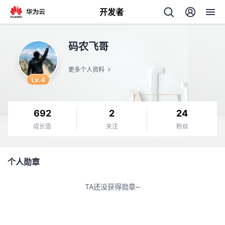
开发者
返
码农飞哥
回
更多个人资料
Lv.4
692
2
24
个
成长值
关注
粉丝
我
人
个人勋章
的
主
TA还没获得勋章~
开
页
发