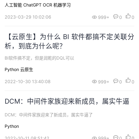
T 技术在文档处理和图像处理中的应用和未来发展趋势。
持
建
证
实
的
人工智能
ChatGPT
OCR
机器学习
2023-03-29 10:02:06
999+
0
0
议
验
收
藏
【云原生】为什么 BI 软件都搞不定关联分
析，到底为什么呢？
BI软件搞不定，但是润乾的DQL可以
Python
云原生
2022-10-30 13:40:08
999+
0
0
DCM：中间件家族迎来新成员，属实牛逼
DCM：中间件家族迎来了新成员，属实牛逼了
Python
2022-10-11 08:51:42
999+
0
0