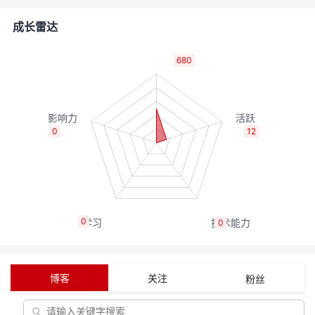
者
成长雷达
我
680
的
我
博
的
我
0
12
客
论
的
我
坛
圈
的
我
0
0
子
直
的
我
我
播
活
的
博客
关注
粉丝
我
动
关
的