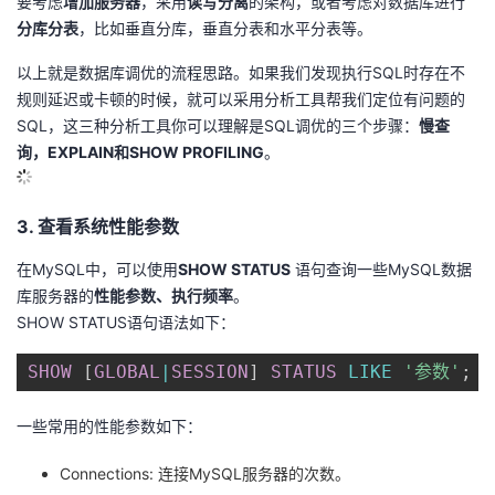
要考虑
增加服务器
，采用
读写分离
的架构，或者考虑对数据库进行
分库分表
，比如垂直分库，垂直分表和水平分表等。
以上就是数据库调优的流程思路。如果我们发现执行SQL时存在不
规则延迟或卡顿的时候，就可以采用分析工具帮我们定位有问题的
SQL，这三种分析工具你可以理解是SQL调优的三个步骤：
慢查
询，EXPLAIN和SHOW PROFILING
。
3. 查看系统性能参数
在MySQL中，可以使用
SHOW STATUS
语句查询一些MySQL数据
库服务器的
性能参数、执行频率
。
SHOW STATUS语句语法如下：
SHOW
[
GLOBAL
|
SESSION
]
STATUS
LIKE
'参数'
;
一些常用的性能参数如下：
Connections: 连接MySQL服务器的次数。