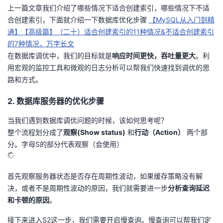
上一篇文章我们介绍了哪些情况下适合创建索引，哪些情况下不适
议
注
验
收
合创建索引，下面就介绍一下数据库优化步骤
【MySQL从入门到精
通】【高级篇】（二十）适合创建索引的11种情况&不适合创建索引
藏
的7种情况，万字长文
在数据库调优中，我们的目标就是
响应时间更快，吞吐量更大
。利
用宏观的监控工具和微观的日志分析可以帮我们快速找到调优的思
路和方式。
2. 数据库服务器的优化步骤
当我们遇到数据库调优问题的时候，该如何思考呢？
整个流程划分成了
观察(Show status)
和
行动（Action）
两个部
分。字母S的部分代表观察（会使用）
首先观察服务器状态是否存在周期性波动，如果缓存策略没有解
决，或者不是周期性波动的原因，我们就需要进一步
分析查询延迟
和卡顿的原因
。
接下来进入S2这一步，我们需要开启慢查询。慢查询可以帮我们定