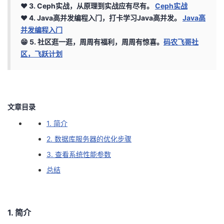
❤️ 3. Ceph实战，从原理到实战应有尽有。
Ceph实战
的
Programs
发
者
❤️ 4. Java高并发编程入门，打卡学习Java高并发。
Java高
并发编程入门
支
者
我
😁 5. 社区逛一逛，周周有福利，周周有惊喜。
码农飞哥社
区，飞跃计划
持
学
的
我
我
堂
博
的
我
文章目录
的
我
客
论
的
我
我
1. 简介
技
的
坛
圈
的
我
的
我
2. 数据库服务器的优化步骤
3. 查看系统性能参数
术
云
子
直
的
我
课
的
我
总结
支
声
播
活
的
程
认
的
我
持
建
动
关
证
实
的
1. 简介