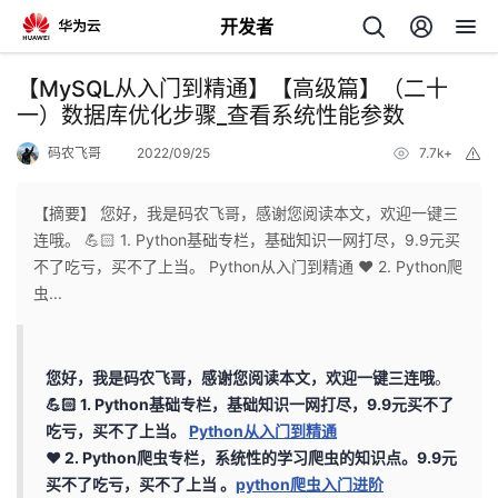
开发者
返
【MySQL从入门到精通】【高级篇】（二十
回
一）数据库优化步骤_查看系统性能参数
码农飞哥
2022/09/25
7.7k+
举
报
【摘要】 您好，我是码农飞哥，感谢您阅读本文，欢迎一键三
连哦。 💪🏻 1. Python基础专栏，基础知识一网打尽，9.9元买
个
不了吃亏，买不了上当。 Python从入门到精通 ❤️ 2. Python爬
虫...
我
人
我
的
主
您好，我是码农飞哥，感谢您阅读本文，欢迎一键三连哦
。
💪🏻 1. Python基础专栏，基础知识一网打尽，9.9元买不了
我
的
开
页
吃亏，买不了上当。
Python从入门到精通
❤️ 2. Python爬虫专栏，系统性的学习爬虫的知识点。9.9元
我
的
开
发
买不了吃亏，买不了上当 。
python爬虫入门进阶