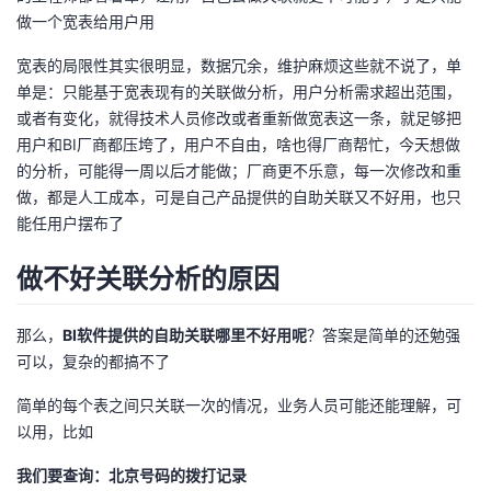
议
做一个宽表给用户用
注
验
收
宽表的局限性其实很明显，数据冗余，维护麻烦这些就不说了，单
藏
单是：只能基于宽表现有的关联做分析，用户分析需求超出范围，
或者有变化，就得技术人员修改或者重新做宽表这一条，就足够把
用户和BI厂商都压垮了，用户不自由，啥也得厂商帮忙，今天想做
的分析，可能得一周以后才能做；厂商更不乐意，每一次修改和重
做，都是人工成本，可是自己产品提供的自助关联又不好用，也只
能任用户摆布了
做不好关联分析的原因
那么，
BI软件提供的自助关联哪里不好用呢
？答案是简单的还勉强
可以，复杂的都搞不了
简单的每个表之间只关联一次的情况，业务人员可能还能理解，可
以用，比如
我们要查询：北京号码的拨打记录