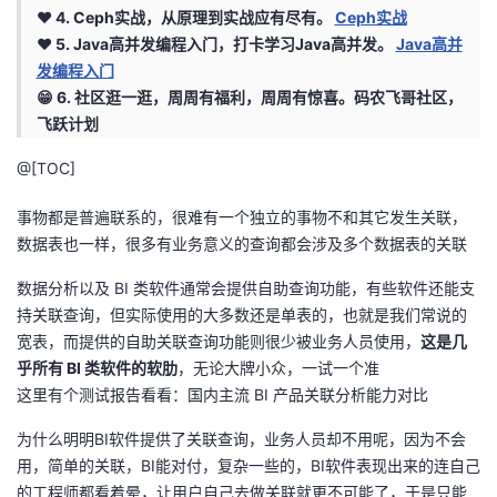
❤️ 4. Ceph实战，从原理到实战应有尽有。
Ceph实战
的
Programs
发
者
❤️ 5. Java高并发编程入门，打卡学习Java高并发。
Java高并
发编程入门
支
者
我
😁 6. 社区逛一逛，周周有福利，周周有惊喜。
码农飞哥社区，
飞跃计划
持
学
的
我
@[TOC]
我
堂
博
的
我
事物都是普遍联系的，很难有一个独立的事物不和其它发生关联，
数据表也一样，很多有业务意义的查询都会涉及多个数据表的关联
的
我
客
论
的
我
我
数据分析以及 BI 类软件通常会提供自助查询功能，有些软件还能支
技
的
坛
圈
的
我
的
我
持关联查询，但实际使用的大多数还是单表的，也就是我们常说的
宽表，而提供的自助关联查询功能则很少被业务人员使用，
这是几
术
云
子
直
的
我
课
的
我
乎所有 BI 类软件的软肋
，无论大牌小众，一试一个准
这里有个测试报告看看：
国内主流 BI 产品关联分析能力对比
支
声
播
活
的
程
认
的
我
为什么明明BI软件提供了关联查询，业务人员却不用呢，因为不会
持
建
用，简单的关联，BI能对付，复杂一些的，BI软件表现出来的连自己
动
关
证
实
的
的工程师都看着晕，让用户自己去做关联就更不可能了，于是只能