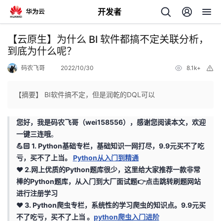
开发者
返
【云原生】为什么 BI 软件都搞不定关联分析，
回
到底为什么呢？
码农飞哥
2022/10/30
8.1k+
举
报
【摘要】 BI软件搞不定，但是润乾的DQL可以
个
您好，我是
码农飞哥（wei158556）
，感谢您阅读本文，欢迎
一键三连哦
。
我
人
💪🏻 1. Python基础专栏，基础知识一网打尽，9.9元买不了吃
亏，买不了上当。
Python从入门到精通
我
的
主
❤️ 2.网上优质的Python题库很少，这里给大家推荐一款非常
棒的Python题库，从入门到大厂面试题👉
点击跳转刷题网站
我
的
开
页
进行注册学习
❤️ 3. Python爬虫专栏，系统性的学习爬虫的知识点。9.9元买
我
的
开
发
不了吃亏，买不了上当 。
python爬虫入门进阶