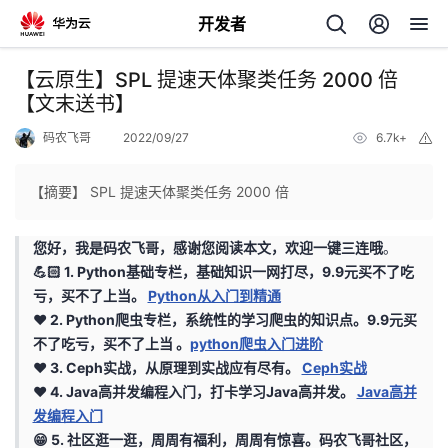
开发者
返
【云原生】SPL 提速天体聚类任务 2000 倍
回
【文末送书】
码农飞哥
2022/09/27
6.7k+
举
报
【摘要】 SPL 提速天体聚类任务 2000 倍
个
您好，我是码农飞哥，感谢您阅读本文，欢迎一键三连哦
。
💪🏻 1. Python基础专栏，基础知识一网打尽，9.9元买不了吃
我
人
亏，买不了上当。
Python从入门到精通
❤️ 2. Python爬虫专栏，系统性的学习爬虫的知识点。9.9元买
的
主
不了吃亏，买不了上当 。
python爬虫入门进阶
❤️ 3. Ceph实战，从原理到实战应有尽有。
Ceph实战
开
页
❤️ 4. Java高并发编程入门，打卡学习Java高并发。
Java高并
发编程入门
发
😁 5. 社区逛一逛，周周有福利，周周有惊喜。
码农飞哥社区，