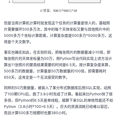
持
建
证
实
的
议
验
收
但是当用计算机计算时就发现这个任务的计算量是惊人的，基础照
藏
片需要循环500多万次，其中的每个天体坐标又要与其他照片中的
5000多万个坐标计算距离，计算复杂度是500多万*5000多万，这
将是个天文数字。
事实也确实如此，在实验阶段，把每张照片的数据量减小10倍，即
每张照片的天体坐标量为50万，用Python写出代码实现上述方法计
算出11张照片的聚类结果需要的时间是6.5天。按计算复杂度来算，
500多万的数据量，计算量是50万数据量的100倍，即需要耗时
650天，这肯定是一个无法接受的数字。
同样的50万数据量，被装入了某分布式数据库后用SQL实现，动用
了100颗CPU后，跑了3.8小时完成了计算。看起来比Python快了很
多倍，但Python的6.5天是单线程，细算下来SQL的单核性能还不如
Python（3.8小时*100>6.5天）。巨大的资源消耗已经难以容忍，
而且计算500多万规模时也要380小时。