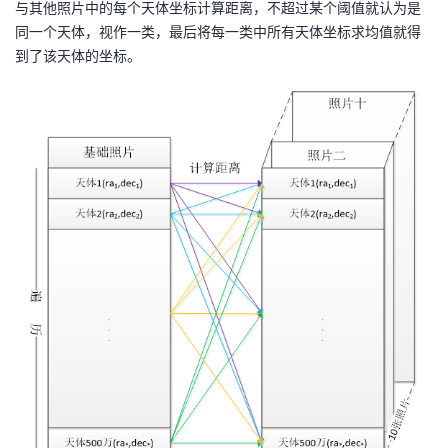
与其他照片中的每个天体坐标计算距离，不超过某个阈值就认为是
我
注
的
开
同一个天体，视作一类，最后将每一类中所有天体坐标求均值就得
到了该天体的坐标。
的
Programs
发
支
者
持
学
我
堂
的
我
我
技
的
的
我
术
云
课
的
我
支
声
程
认
的
我