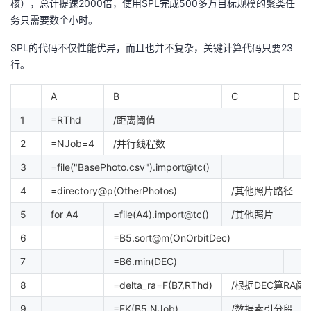
核），总计提速2000倍，使用SPL完成500多万目标规模的聚类任
务只需要数个小时。
SPL的代码不仅性能优异，而且也并不复杂，关键计算代码只要23
行。
A
B
C
D
1
=RThd
/距离阈值
2
=NJob=4
/并行线程数
3
=file("BasePhoto.csv").import@tc()
4
=directory@p(OtherPhotos)
/其他照片路径
5
for A4
=file(A4).import@tc()
/其他照片
6
=B5.sort@m(OnOrbitDec)
7
=B6.min(DEC)
8
=delta_ra=F(B7,RThd)
/根据DEC算RA阈
9
=FK(B5,NJob)
/数据索引分段