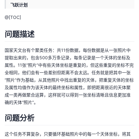
飞跃计划
者
@[TOC]
我
问题描述
的
我
国家天文台有个聚类任务：共11份数据，每份数据是从一张照片中
博
的
我
提取出来的，包含500多万条记录，每条记录是一个天体的坐标及
属性。11张“照片”中有些天体坐标是重复的，但这些重复的坐标不完
客
论
的
我
全相同，他们会有一些差别但距离不会太远。任务就是把其中一张
“照片”作为基础，从其他照片中找出重复的天体，把重复天体的坐标
坛
圈
的
我
及属性均值作为该天体的最终坐标和属性，即把距离很近的天体聚
成一类再做聚合运算，这样就可以得到一张坐标清晰且信息更加准
子
直
的
我
确的天体“照片”。
我
播
活
的
问题分析
我
动
关
的
这个任务不算复杂，只要循环基础照片中的每一个天体坐标，将其