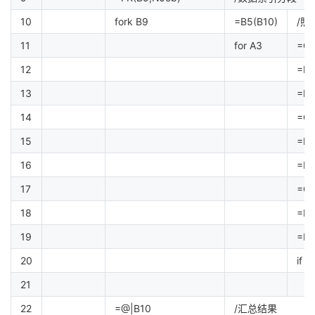
10
fork B9
=B5(B10)
/照
11
for A3
=C1
12
=D1
13
=D1
14
=C1
15
=D1
16
=D1
17
=C1
18
=D1
19
=D3
20
if D
21
22
=@|B10
/汇总结果