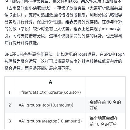
SPL提供了两种存储类型：集文件和组表。
集文件
采用了压缩技术
（占用空间更小读取更快），存储了数据类型（无需解析数据类型
读取更快），支持可追加数据的倍增分段机制，利用分段策略很容
易实现并行计算，保证计算性能。
组表
支持列式存储，在参与计算
的列数（字段）较少时会有巨大优势。组表上还实现了minmax索
引，同时支持倍增分段，这样不仅能享受到列存的优势，也更容易
并行提升计算性能。
SPL还支持各种高性能算法。比如常见的TopN运算，在SPL中TopN
被理解为聚合运算，这样可以将高复杂度的排序转换成低复杂度的
聚合运算，而且很还能扩展应用范围。
A
1
=file(“data.ctx”).create().cursor()
金额在前 10 名的
2
=A1.groups(;top(10,amount))
订单
每个地区金额在
3
=A1.groups(area;top(10,amount))
前 10 名的订单