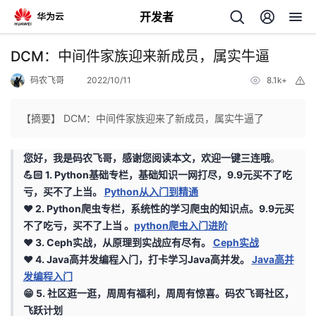
开发者
返
DCM：中间件家族迎来新成员，属实牛逼
回
码农飞哥
2022/10/11
8.1k+
举
报
【摘要】 DCM：中间件家族迎来了新成员，属实牛逼了
您好，我是
码农飞哥
，感谢您阅读本文，欢迎一键三连哦
。
个
💪🏻 1. Python基础专栏，基础知识一网打尽，9.9元买不了吃
亏，买不了上当。
Python从入门到精通
我
人
❤️ 2. Python爬虫专栏，系统性的学习爬虫的知识点。9.9元买
不了吃亏，买不了上当 。
python爬虫入门进阶
的
主
❤️ 3. Ceph实战，从原理到实战应有尽有。
Ceph实战
❤️ 4. Java高并发编程入门，打卡学习Java高并发。
Java高并
开
页
发编程入门
😁 5. 社区逛一逛，周周有福利，周周有惊喜。
码农飞哥社区，
发
飞跃计划