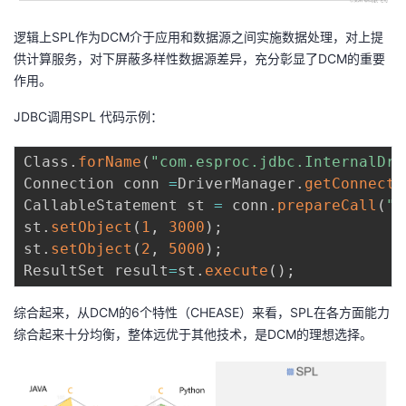
逻辑上SPL作为DCM介于应用和数据源之间实施数据处理，对上提
供计算服务，对下屏蔽多样性数据源差异，充分彰显了DCM的重要
作用。
JDBC调用SPL 代码示例：
Class
.
forName
(
"com.esproc.jdbc.InternalDri
Connection conn 
=
DriverManager
.
getConnecti
CallableStatement st 
=
 conn
.
prepareCall
(
"{
st
.
setObject
(
1
,
3000
)
;
st
.
setObject
(
2
,
5000
)
;
ResultSet result
=
st
.
execute
(
)
;
综合起来，从DCM的6个特性（CHEASE）来看，SPL在各方面能力
综合起来十分均衡，整体远优于其他技术，是DCM的理想选择。