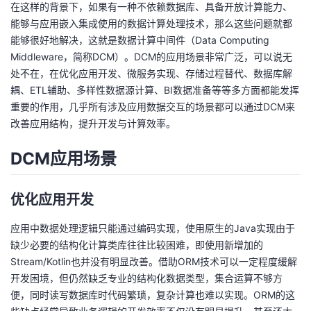
在这样的背景下，如果有一种不依赖数据库、具备开放计算能力、
我
注
的
开
能够与应用嵌入集成使用的数据计算处理技术，那么这些问题就都
能够很好地解决，这就是数据计算中间件（Data Computing
的
Programs
发
Middleware，简称DCM）。DCM的应用场景非常广泛，可以说无
处不在，在优化应用开发、微服务实现、存储过程替代、数据库解
支
者
耦、ETL辅助、多样性数据源计算、BI数据准备等等多方面都能发挥
重要的作用，几乎所有涉及应用数据交互的场景都可以通过DCM来
持
学
改善应用结构，提升开发与计算效率。
我
堂
DCM应用场景
的
我
我
优化应用开发
技
的
的
我
应用中数据处理逻辑只能通过编码实现，使用原生的Java实现由于
缺少必要的结构化计算类库往往比较困难，即使用新增加的
术
云
课
的
我
Stream/Kotlin也并没有明显改善。借助ORM技术可以一定程度缓解
开发困境，但仍然缺乏专业的结构化数据类型，集合运算不够方
支
声
程
认
的
我
便，同时读写数据库时代码繁琐，复杂计算也难以实现。ORM的这