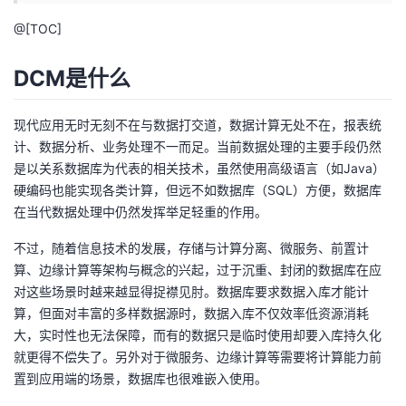
@[TOC]
者
DCM是什么
我
的
我
现代应用无时无刻不在与数据打交道，数据计算无处不在，报表统
计、数据分析、业务处理不一而足。当前数据处理的主要手段仍然
博
的
我
是以关系数据库为代表的相关技术，虽然使用高级语言（如Java）
硬编码也能实现各类计算，但远不如数据库（SQL）方便，数据库
客
论
的
我
在当代数据处理中仍然发挥举足轻重的作用。
不过，随着信息技术的发展，存储与计算分离、微服务、前置计
坛
圈
的
我
算、边缘计算等架构与概念的兴起，过于沉重、封闭的数据库在应
对这些场景时越来越显得捉襟见肘。数据库要求数据入库才能计
子
直
的
我
算，但面对丰富的多样数据源时，数据入库不仅效率低资源消耗
大，实时性也无法保障，而有的数据只是临时使用却要入库持久化
我
播
活
的
就更得不偿失了。另外对于微服务、边缘计算等需要将计算能力前
置到应用端的场景，数据库也很难嵌入使用。
我
动
关
的