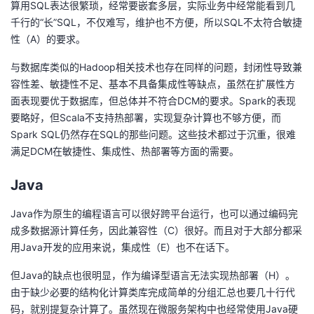
算用SQL表达很繁琐，经常要嵌套多层，实际业务中经常能看到几
千行的“长”SQL，不仅难写，维护也不方便，所以SQL不太符合敏捷
性（A）的要求。
与数据库类似的Hadoop相关技术也存在同样的问题，封闭性导致兼
容性差、敏捷性不足、基本不具备集成性等缺点，虽然在扩展性方
面表现要优于数据库，但总体并不符合DCM的要求。Spark的表现
要略好，但Scala不支持热部署，实现复杂计算也不够方便，而
Spark SQL仍然存在SQL的那些问题。这些技术都过于沉重，很难
满足DCM在敏捷性、集成性、热部署等方面的需要。
Java
Java作为原生的编程语言可以很好跨平台运行，也可以通过编码完
成多数据源计算任务，因此兼容性（C）很好。而且对于大部分都采
用Java开发的应用来说，集成性（E）也不在话下。
但Java的缺点也很明显，作为编译型语言无法实现热部署（H）。
由于缺少必要的结构化计算类库完成简单的分组汇总也要几十行代
码，就别提复杂计算了。虽然现在微服务架构中也经常使用Java硬