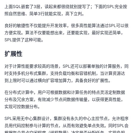
上面SQL嵌套了3层，读起来都很绕就别提写了；下面的SPL完全按
照自然思维、简单3行就能实现，高下立判。
良好的敏捷性不仅能提升开发效率，很多高性能算法通过SPL可以很
方便实现。算法不仅要能想出来，还要能实现，最好实现还简单，
SPL提供了这种可能。
扩展性
对于计算性能要求较高的场景，SPL还可以部署单独的计算服务，同
时支持多机分布式集群，支持负载均衡和容错机制，当计算资源达
到上限时可以通过横向扩容增加算力，具备良好的扩展性。
在分布式计算中，用户可根据数据和计算任务的特点灵活定制数据
分布及冗余方案，有效减少节点间数据传输量，以获得更高性能，
实现可控数据分布。
SPL采用无中心集群设计，集群没有永久的中心主控节点，允许程序
员用代码控制参与计算的节点，从而有效避免单点失效。同时SPL会
根据每个节点空闲程度（线程数量）决定是否分配任务，实现负担