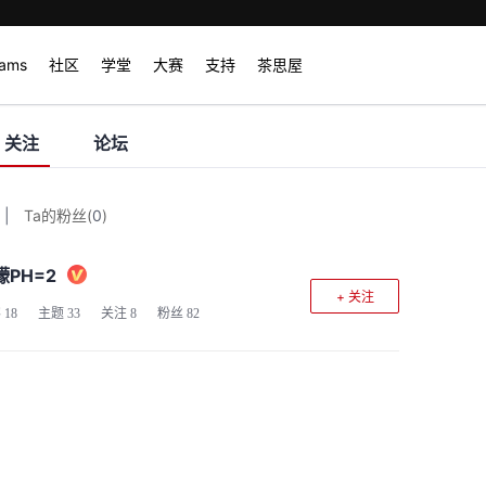
rams
社区
学堂
大赛
支持
茶思屋
关注
论坛
|
Ta的粉丝
(
0
)
檬PH=2
+ 关注
客
18
主题
33
关注
8
粉丝
82