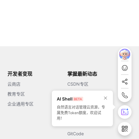
开发者变现
掌握最新动态
云商店
CSDN专区
教育专区
知乎
AI Shell
企业通用专区
开源中国
自然语言对话管理云资源，专
属免费Token额度，欢迎试
51CTO
用！
今日头条
GitCode