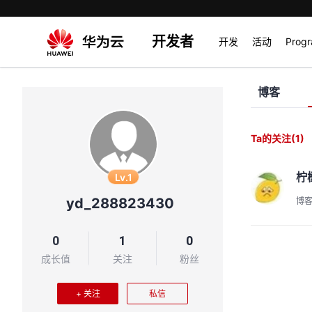
开发者
开发
活动
Prog
博客
Ta的关注
(1)
柠
Lv.1
yd_288823430
博
0
1
0
成长值
关注
粉丝
+ 关注
私信