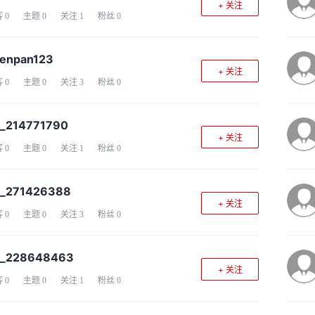
+ 关注
客
0
主题
0
关注
1
粉丝
0
enpan123
+ 关注
客
0
主题
0
关注
3
粉丝
0
_214771790
+ 关注
客
0
主题
0
关注
1
粉丝
0
d_271426388
+ 关注
客
0
主题
0
关注
3
粉丝
0
d_228648463
+ 关注
客
0
主题
0
关注
1
粉丝
0