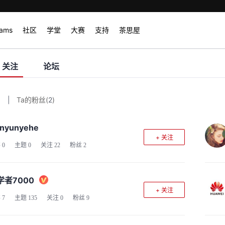
rams
社区
学堂
大赛
支持
茶思屋
关注
论坛
|
Ta的粉丝
(
2
)
anyunyehe
+ 关注
客
0
主题
0
关注
22
粉丝
2
学者7000
+ 关注
客
7
主题
135
关注
0
粉丝
9