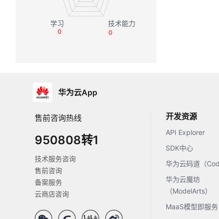
0
0
华为云App
开发资源
售前咨询热线
API Explorer
950808转1
SDK中心
技术服务咨询
华为云码道（Code
售前咨询
华为云魔坊
备案服务
（ModelArts）
云商店咨询
MaaS模型即服务