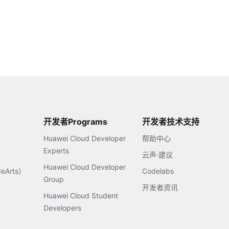
开发者Programs
开发者技术支持
Huawei Cloud Developer
帮助中心
Experts
云声·建议
Huawei Cloud Developer
Arts）
Codelabs
Group
开发者资讯
Huawei Cloud Student
Developers