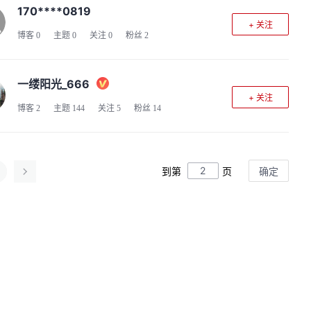
170****0819
+ 关注
博客
0
主题
0
关注
0
粉丝
2
一缕阳光_666
+ 关注
博客
2
主题
144
关注
5
粉丝
14
到第
页
确定