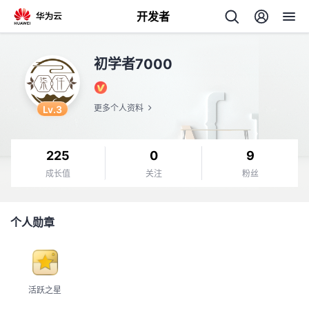
开发者
返
初学者7000
回
Lv.3
更多个人资料
225
0
9
个
成长值
关注
粉丝
我
人
个人勋章
的
主
开
页
活跃之星
发