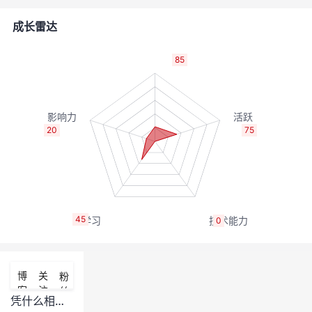
者
成长雷达
我
85
的
我
博
的
我
20
75
客
论
的
我
坛
圈
的
我
45
0
子
直
的
我
我
播
活
的
博
关
粉
客
注
丝
我
动
关
的
凭什么相信CNN模型？CNN模型的可解释性思考