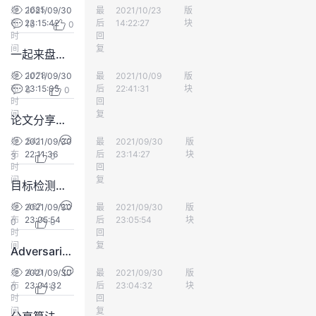
1685
发
2021/09/30
最
QGS
2021/10/23
版
人工智能
我
注
的
开
布
23:15:42
后
14:22:27
块
16
0
时
回
的
间
Programs
复
发
一起来盘点一下深度学习CV领域瞩目的成果
1078
发
2021/09/30
最
油腻小清新
2021/10/09
版
人工智能
支
者
布
23:15:05
后
22:41:31
块
6
0
时
回
间
复
持
学
论文分享：GAN 优化 Yelp 形象图片广告
541
发
2021/09/30
最
运气男孩
2021/09/30
版
人工智能
我
堂
布
22:11:36
后
23:14:27
块
3
0
时
回
间
复
目标检测面试指南之YOLOv4
的
我
我
467
发
2021/09/30
最
初学者7000
2021/09/30
版
人工智能
布
23:05:54
技
的
后
23:05:54
块
的
我
0
0
时
回
间
复
AdversarialTraining自对抗训练
术
云
课
的
我
440
发
2021/09/30
最
初学者7000
2021/09/30
版
人工智能
布
23:04:32
后
23:04:32
块
支
声
0
0
程
认
的
我
时
回
间
复