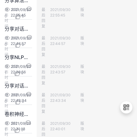
分享算法—— 可变形核，神经架构搜索
持
建
证
实
的
335
发
2021/09/30
最
初学者7000
2021/09/30
版
人工智能
布
22:55:45
后
22:55:45
块
0
0
议
验
收
时
回
间
复
分享对话式人工智能
藏
343
发
2021/09/30
最
初学者7000
2021/09/30
版
人工智能
布
22:44:57
后
22:44:57
块
0
0
时
回
间
复
分享NLP的丰富应用
358
发
2021/09/30
最
huohaohao
2021/09/30
版
人工智能
布
22:08:56
后
22:43:57
块
1
0
时
回
间
复
分享对话式人工智能(1)
368
发
2021/09/30
最
初学者7000
2021/09/30
版
人工智能
布
22:43:34
后
22:43:34
块
0
0
时
回
间
复
卷积神经网络在CR中的​资源分配方面的相关应用
561
发
2021/09/30
最
@Wu
2021/09/30
版
人工智能
布
22:31:18
后
22:40:01
块
1
0
退
时
回