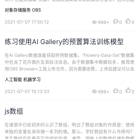
不同类型的数据集。填写数据集基本信息，数据集的“名称”和“描
对象存储服务 OBS
述”。图1 数据集基本信息根据您的需求，选择“标注场景”和“标注类
型”。图2 选择标注场景和标注类型针对不同类型的数据集，需填写
2021-07-07 17:50:12
999+
0
0
参数不同，...
练习使用AI Gallery的预置算法训练模型
在AI Gallery数据准备获取样例数据集，“Flowers-Data-Set”数据集
中包含了花卉图片及其标注信息。由于数据集中数据较多，推荐使
用OBS Browser+工具上传文件，因为需要收费，上传前建议可以去
购买obs桶套餐。登录ModelArts管理控制台，在左侧菜单栏中选择
人工智能
机器学习
“数据管理 > 数据集”。在数据集管理页面，单击“创建数据集”，创建
一个“图像分类”类型的数据集。其中，“数...
2021-07-07 15:13:33
999+
0
0
js数组
在课堂中已经初步的认识了数组，明白了数组对象的作用是：使用
单独的变量名来存储一系列的值。那么，学好数组有什么作用吗？
其实数组存在着不可忽视的作用。通常，网络上的数据存储在数据