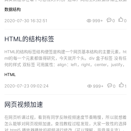
库中。当前端向数据库发出请求，并接收此数据作为响应。只要数
数据结构
据它进入我们的前端应用程序，就能发挥作用。例如，在网站上显
示产品名称，添加“立即购买”等。基本上所有购物网页都有相同的模
2020-07-30 16:32:51
999+
0
0
式。提供具有各种功能参数的...
HTML的结构标签
HTML的结构标签结构便签是构建一个网页基本结构的主要元素，ht
ml的每一个元素都值得研究，今天就开个头。div 盒子标签 没有任
何的样式 双标签 可用属性：align：left，right，center，justify，
可以对内容的放置位置进行设定。同时支持html的大量事件属性，
HTML
全局属性，着重要研究”style“，感觉以后可以写写。P 段落标签 默
认有上下外边距 双标签 可用...
2020-07-23 09:02:24
999+
0
1
网页视频加速
在网页听课过程，看到有同学反映视频速度节奏略慢，所以就想着
怎么能够对网页视频加速。查找教程过程发现，大家一致性的选择
对 html5 播放器播放的视频进行修改（可以理解，毕竟是主流），