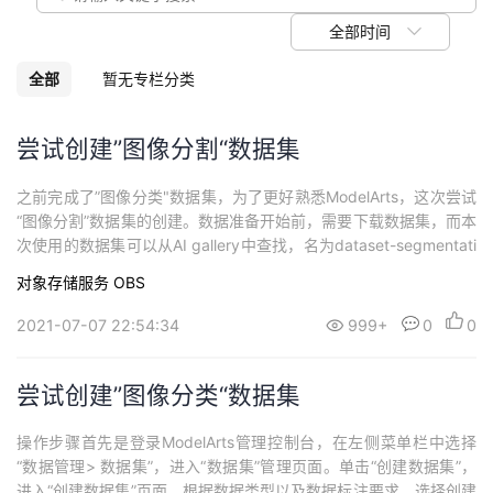
议
注
验
收
全部时间
藏
全部
暂无专栏分类
尝试创建”图像分割“数据集
之前完成了”图像分类"数据集，为了更好熟悉ModelArts，这次尝试
“图像分割”数据集的创建。数据准备开始前，需要下载数据集，而本
次使用的数据集可以从AI gallery中查找，名为dataset-segmentati
on-88。创建数据集进入ModelArts数据管理->数据集，点击创建一
对象存储服务 OBS
个数据集，类型选择图像分割，输入路径选择Gallery下载数据的位
置，创建标签"person",“c...
2021-07-07 22:54:34
999+
0
0
尝试创建”图像分类“数据集
操作步骤首先是登录ModelArts管理控制台，在左侧菜单栏中选择
“数据管理> 数据集”，进入“数据集”管理页面。单击“创建数据集”，
进入“创建数据集”页面，根据数据类型以及数据标注要求，选择创建