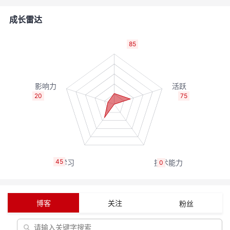
的
Programs
发
者
成长雷达
支
者
我
85
持
学
的
我
我
堂
博
的
我
20
75
的
我
客
论
的
我
我
技
的
坛
圈
的
我
的
我
45
0
术
云
子
直
的
我
课
的
我
支
声
播
活
的
程
认
的
我
博客
关注
粉丝
持
建
动
关
证
实
的