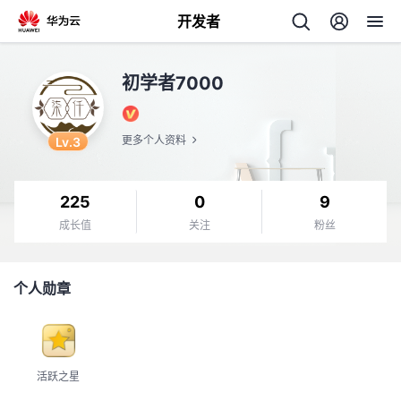
开发者
返
初学者7000
回
Lv.3
更多个人资料
225
0
9
个
成长值
关注
粉丝
我
人
个人勋章
我
的
主
我
的
开
页
活跃之星
我
的
开
发