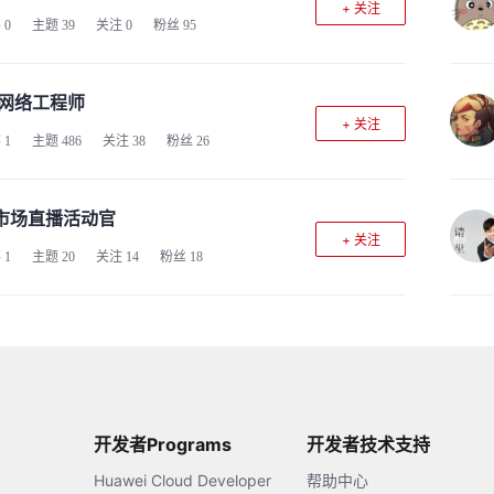
+ 关注
客
0
主题
39
关注
0
粉丝
95
te网络工程师
+ 关注
客
1
主题
486
关注
38
粉丝
26
市场直播活动官
+ 关注
客
1
主题
20
关注
14
粉丝
18
开发者Programs
开发者技术支持
Huawei Cloud Developer
帮助中心