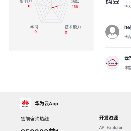
0
156
博
l
0
0
博
云
博
华为云App
开发资源
售前咨询热线
API Explorer