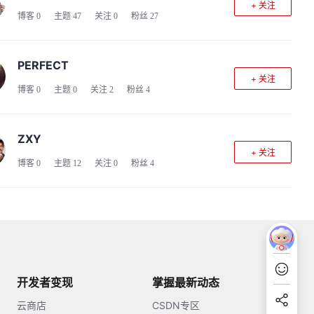
+ 关注
博客
0
主题
47
关注
0
粉丝
27
PERFECT
+ 关注
博客
0
主题
0
关注
2
粉丝
4
ZXY
+ 关注
博客
0
主题
12
关注
0
粉丝
4
开发者变现
掌握最新动态
云商店
CSDN专区