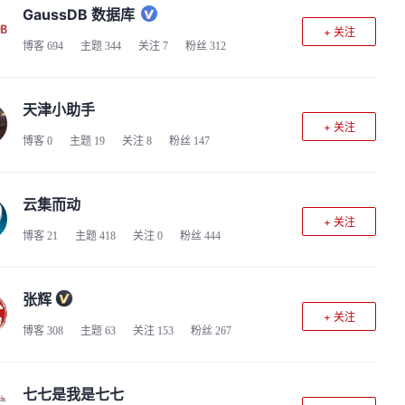
GaussDB 数据库
+ 关注
博客
694
主题
344
关注
7
粉丝
312
天津小助手
+ 关注
博客
0
主题
19
关注
8
粉丝
147
云集而动
+ 关注
博客
21
主题
418
关注
0
粉丝
444
张辉
+ 关注
博客
308
主题
63
关注
153
粉丝
267
七七是我是七七