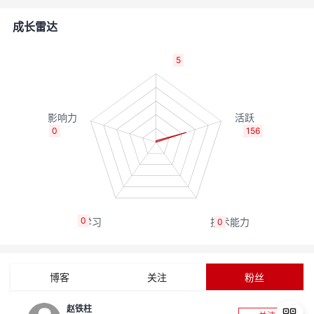
者
成长雷达
我
5
的
我
博
的
我
0
156
客
论
的
我
坛
圈
的
我
0
0
子
直
的
我
我
播
活
的
博客
关注
粉丝
我
动
关
的
赵铁柱