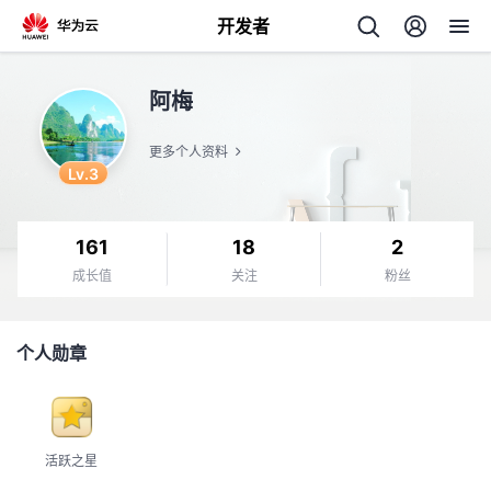
开发者
返
阿梅
回
更多个人资料
Lv.3
161
18
2
个
成长值
关注
粉丝
我
人
个人勋章
的
主
开
页
活跃之星
发