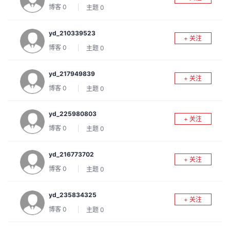
博客
0
主题
0
yd_210339523
+ 关注
博客
0
主题
0
yd_217949839
+ 关注
博客
0
主题
0
yd_225980803
+ 关注
博客
0
主题
0
yd_216773702
+ 关注
博客
0
主题
0
yd_235834325
+ 关注
博客
0
主题
0