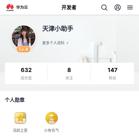
开发者
返
天津小助手
回
更多个人资料
Lv.4
632
8
147
个
成长值
关注
粉丝
我
人
个人勋章
的
主
开
页
活跃之星
小有名气
发