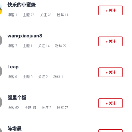
快乐的小蜜蜂
+ 关注
博客
1
主题
72
关注
28
粉丝
11
wangxiaojuan8
+ 关注
博客
7
主题
1
关注
14
粉丝
22
Leap
+ 关注
博客
0
主题
0
关注
2
粉丝
1
譡里个檔
+ 关注
博客
62
主题
15
关注
2
粉丝
75
陈增晨