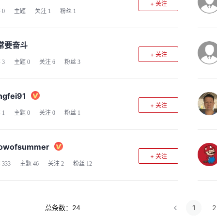
+ 关注
客
0
主题
关注
1
粉丝
1
常要奋斗
+ 关注
客
3
主题
0
关注
6
粉丝
3
ngfei91
+ 关注
客
1
主题
0
关注
0
粉丝
1
owofsummer
+ 关注
客
333
主题
46
关注
2
粉丝
12
总条数：24
1
2