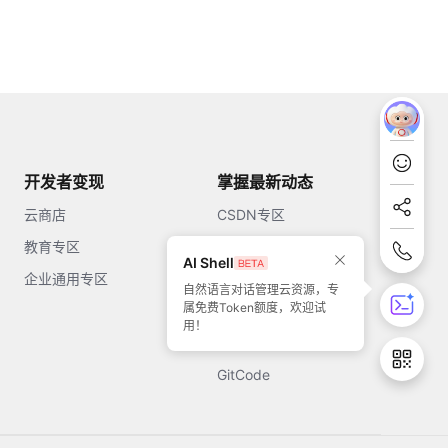
开发者变现
掌握最新动态
云商店
CSDN专区
教育专区
知乎
AI Shell
企业通用专区
开源中国
自然语言对话管理云资源，专
属免费Token额度，欢迎试
51CTO
用！
今日头条
GitCode