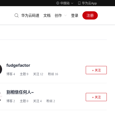
中国站
华为云App
华为云码道
文档
创作
登录
注册
fudgefactor
+ 关注
博客
4
主题
9
关注
12
粉丝
16
别相信任何人~
+ 关注
博客
2
主题
0
关注
4
粉丝
2