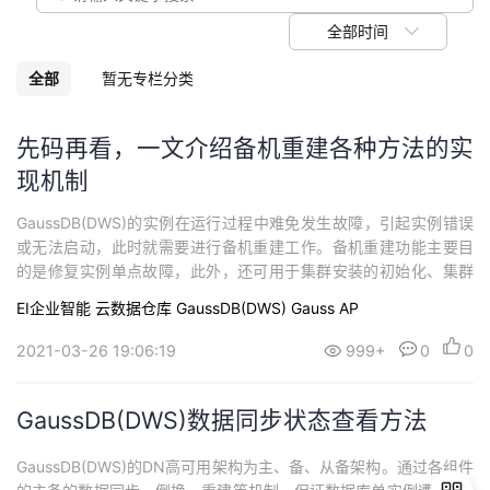
我
注
的
开
全部时间
的
Programs
发
全部
暂无专栏分类
支
者
先码再看，一文介绍备机重建各种方法的实
现机制
持
学
GaussDB(DWS)的实例在运行过程中难免发生故障，引起实例错误
我
堂
或无法启动，此时就需要进行备机重建工作。备机重建功能主要目
的是修复实例单点故障，此外，还可用于集群安装的初始化、集群
的
我
我
扩容的元数据同步、节点故障后的温备替换等等场景。本文将介绍
EI企业智能
云数据仓库 GaussDB(DWS)
Gauss AP
备机重建各种方法的实现机制，并结合应用场景分析，以及对新增
技
的
参数的使用建议，以期获得最佳应用效果。
的
我
2021-03-26 19:06:19
999+
0
0
术
云
课
的
我
GaussDB(DWS)数据同步状态查看方法
支
声
程
认
的
我
GaussDB(DWS)的DN高可用架构为主、备、从备架构。通过各组件