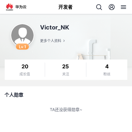
开发者
返
Victor_NK
回
更多个人资料
Lv.1
20
25
4
个
成长值
关注
粉丝
我
人
个人勋章
的
主
TA还没获得勋章~
开
页
发