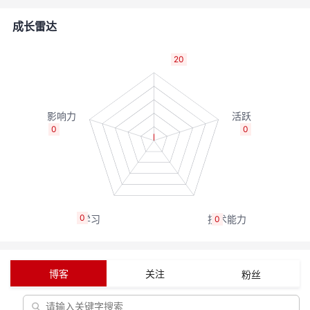
者
成长雷达
我
20
的
我
博
的
我
0
0
客
论
的
我
坛
圈
的
我
0
0
子
直
的
我
我
播
活
的
博客
关注
粉丝
我
动
关
的