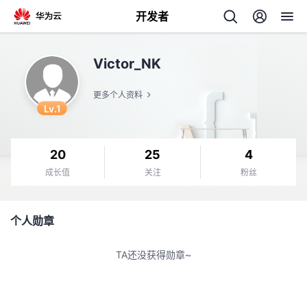
开发者
返
Victor_NK
回
更多个人资料
Lv.1
20
25
4
个
成长值
关注
粉丝
我
人
个人勋章
的
主
TA还没获得勋章~
开
页
发