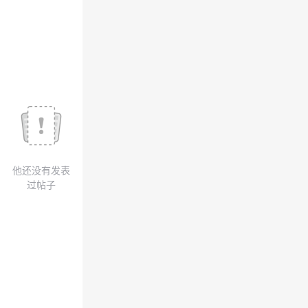
我
注
的
开
的
Programs
发
支
者
持
学
我
堂
他还没有发表
的
我
我
过帖子
技
的
的
我
术
云
课
的
我
支
声
程
认
的
我