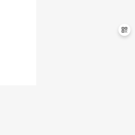
持
建
证
实
的
议
验
收
藏
退
出
登
录