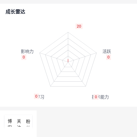
者
成长雷达
我
20
的
我
博
的
我
0
0
客
论
的
我
坛
圈
的
我
0
0
子
直
的
我
我
播
活
的
博
关
粉
客
注
丝
我
动
关
的