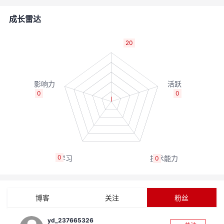
者
成长雷达
我
20
的
我
博
的
我
0
0
客
论
的
我
坛
圈
的
我
0
0
子
直
的
我
我
播
活
的
博客
关注
粉丝
我
动
关
的
yd_237665326