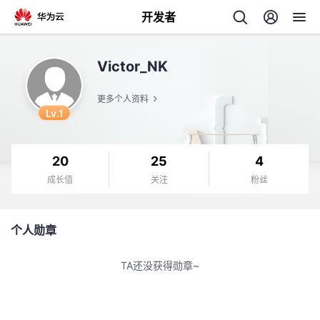
开发者
返
Victor_NK
回
更多个人资料
Lv.1
20
25
4
个
成长值
关注
粉丝
我
人
个人勋章
的
主
TA还没获得勋章~
开
页
发